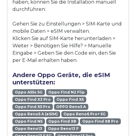
haben, können Sie die Installation manuell
durchführen:
Gehen Sie zu Einstellungen > SIM-Karte und
mobile Daten > eSIM verwalten.
Klicken Sie auf SIM-Karte herunterladen >
Weiter > Benötigen Sie Hilfe? > Manuelle
Eingabe > Geben Sie den Code ein, den Sie
per E-Mail erhalten haben.
Andere Oppo Geräte, die eSIM
unterstützen:
Oppo A55s 5G
Oppo Find N2 Flip
Oppo Find X3 Pro
Oppo Find X5
Oppo Find X5 Pro
OPPO Reno5 A
Oppo Reno5 A (eSIM)
Oppo Reno6 Pro+ 5G
Oppo Find N5
Oppo Find X8
Oppo Find X8 Pro
Oppo Reno13
Oppo Reno13 F
Oppo Reno13 F 5G
Oppo Reno13 Pro