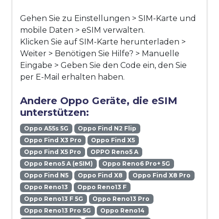
Gehen Sie zu Einstellungen > SIM-Karte und
mobile Daten > eSIM verwalten.
Klicken Sie auf SIM-Karte herunterladen >
Weiter > Benötigen Sie Hilfe? > Manuelle
Eingabe > Geben Sie den Code ein, den Sie
per E-Mail erhalten haben.
Andere Oppo Geräte, die eSIM
unterstützen:
Oppo A55s 5G
Oppo Find N2 Flip
Oppo Find X3 Pro
Oppo Find X5
Oppo Find X5 Pro
OPPO Reno5 A
Oppo Reno5 A (eSIM)
Oppo Reno6 Pro+ 5G
Oppo Find N5
Oppo Find X8
Oppo Find X8 Pro
Oppo Reno13
Oppo Reno13 F
Oppo Reno13 F 5G
Oppo Reno13 Pro
Oppo Reno13 Pro 5G
Oppo Reno14