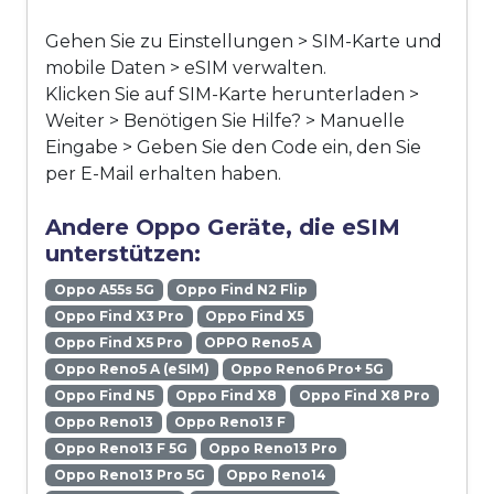
Gehen Sie zu Einstellungen > SIM-Karte und
mobile Daten > eSIM verwalten.
Klicken Sie auf SIM-Karte herunterladen >
Weiter > Benötigen Sie Hilfe? > Manuelle
Eingabe > Geben Sie den Code ein, den Sie
per E-Mail erhalten haben.
Andere Oppo Geräte, die eSIM
unterstützen:
Oppo A55s 5G
Oppo Find N2 Flip
Oppo Find X3 Pro
Oppo Find X5
Oppo Find X5 Pro
OPPO Reno5 A
Oppo Reno5 A (eSIM)
Oppo Reno6 Pro+ 5G
Oppo Find N5
Oppo Find X8
Oppo Find X8 Pro
Oppo Reno13
Oppo Reno13 F
Oppo Reno13 F 5G
Oppo Reno13 Pro
Oppo Reno13 Pro 5G
Oppo Reno14