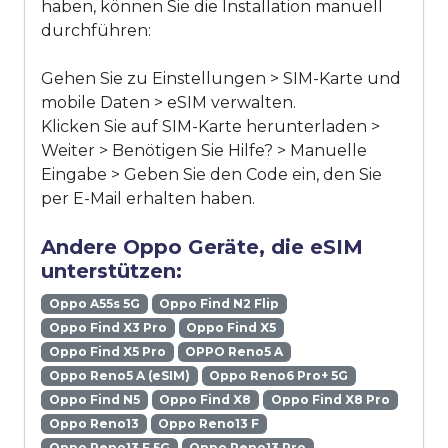
haben, können Sie die Installation manuell
durchführen:
Gehen Sie zu Einstellungen > SIM-Karte und
mobile Daten > eSIM verwalten.
Klicken Sie auf SIM-Karte herunterladen >
Weiter > Benötigen Sie Hilfe? > Manuelle
Eingabe > Geben Sie den Code ein, den Sie
per E-Mail erhalten haben.
Andere Oppo Geräte, die eSIM
unterstützen:
Oppo A55s 5G
Oppo Find N2 Flip
Oppo Find X3 Pro
Oppo Find X5
Oppo Find X5 Pro
OPPO Reno5 A
Oppo Reno5 A (eSIM)
Oppo Reno6 Pro+ 5G
Oppo Find N5
Oppo Find X8
Oppo Find X8 Pro
Oppo Reno13
Oppo Reno13 F
Oppo Reno13 F 5G
Oppo Reno13 Pro