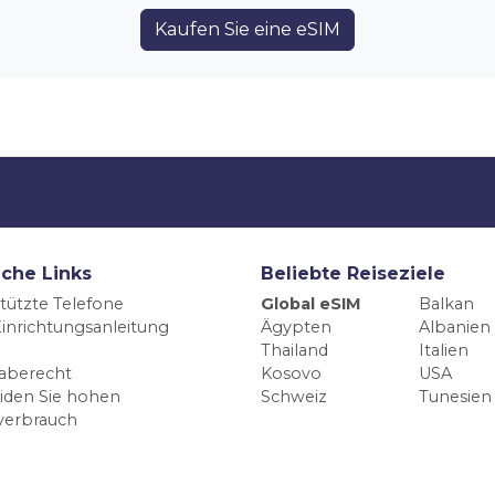
Kaufen Sie eine eSIM
iche Links
Beliebte Reiseziele
tützte Telefone
Global eSIM
Balkan
inrichtungsanleitung
Ägypten
Albanien
Thailand
Italien
aberecht
Kosovo
USA
iden Sie hohen
Schweiz
Tunesien
verbrauch