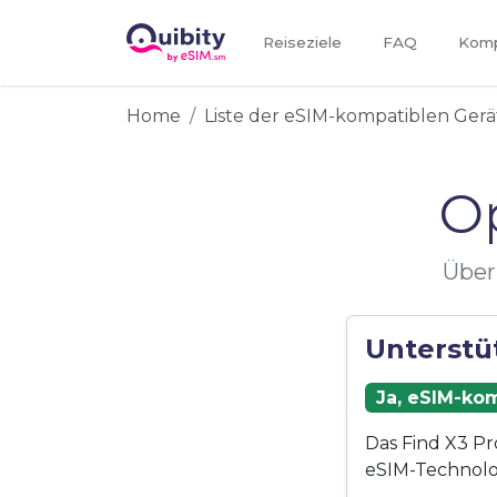
Reiseziele
FAQ
Kompa
Home
Liste der eSIM-kompatiblen Gerä
O
Über
Unterstü
Ja, eSIM-kom
Das Find X3 Pr
eSIM-Technolo