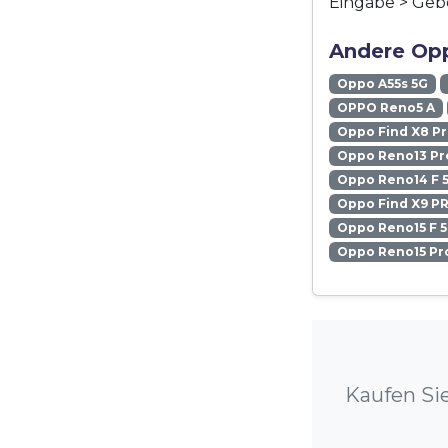
Eingabe > Gebe
Andere Opp
Oppo A55s 5G
OPPO Reno5 A
Oppo Find X8 P
Oppo Reno13 Pr
Oppo Reno14 F 
Oppo Find X9 P
Oppo Reno15 F 
Oppo Reno15 Pr
Kaufen Si