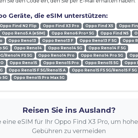
n Sie den Code ein, den Sie per E-Mail erhalten haben.
o Geräte, die eSIM unterstützen:
Oppo Find N2 Flip
Oppo Find X3 Pro
Oppo Find X5
Oppo Fin
Oppo Reno5 A (eSIM)
Oppo Reno6 Pro+ 5G
Oppo Find N5
O
ro
Oppo Reno13
Oppo Reno13 F
Oppo Reno13 F 5G
Oppo R
o 5G
Oppo Reno14
Oppo Reno14 5G
Oppo Reno14 F 5G
5G/Reno14 FS 5G
Oppo Reno14 Pro
Oppo Reno14 Pro 5G
Opp
RO
Oppo Reno15
Oppo Reno15 Pro
Oppo Reno15 5G
Oppo 
5G
Oppo Reno15 F 5G/Reno15 A
Oppo Reno15 FS 5G/Reno15 F 5G
o 5G
Oppo Reno15 Pro Max 5G
Reisen Sie ins Ausland?
e eine eSIM für Ihr Oppo Find X3 Pro, um hoh
Gebühren zu vermeiden