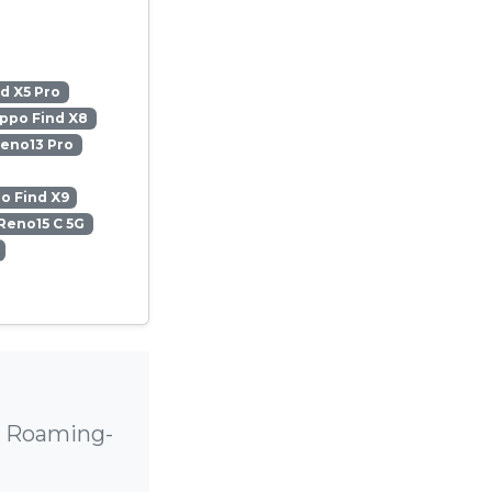
d X5 Pro
ppo Find X8
eno13 Pro
o Find X9
Reno15 C 5G
e Roaming-