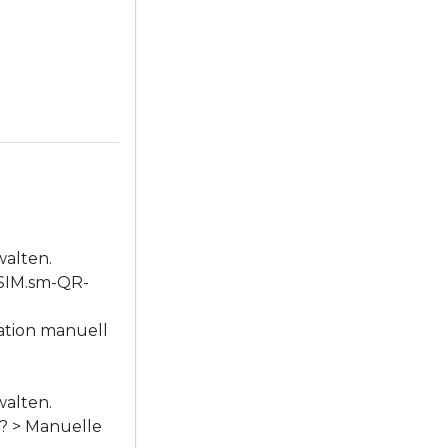
walten.
eSIM.sm-QR-
ation manuell
walten.
e? > Manuelle