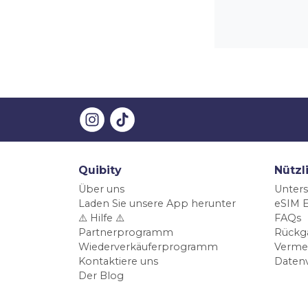
Quibity
Nützl
Über uns
Unters
Laden Sie unsere App herunter
eSIM E
⚠️ Hilfe ⚠️
FAQs
Partnerprogramm
Rückg
Wiederverkäuferprogramm
Verme
Kontaktiere uns
Daten
Der Blog