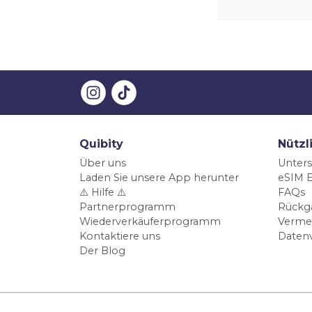
Quibity
Nützl
Über uns
Unters
Laden Sie unsere App herunter
eSIM E
⚠️ Hilfe ⚠️
FAQs
Partnerprogramm
Rückg
Wiederverkäuferprogramm
Verme
Kontaktiere uns
Daten
Der Blog