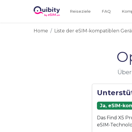
Reiseziele
FAQ
Kompa
Home
Liste der eSIM-kompatiblen Gerä
O
Über
Unterstü
Ja, eSIM-kom
Das Find X5 Pr
eSIM-Technolo