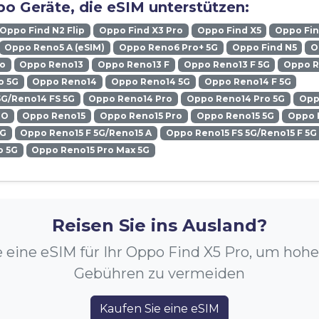
o Geräte, die eSIM unterstützen:
Oppo Find N2 Flip
Oppo Find X3 Pro
Oppo Find X5
Oppo Fin
Oppo Reno5 A (eSIM)
Oppo Reno6 Pro+ 5G
Oppo Find N5
O
ro
Oppo Reno13
Oppo Reno13 F
Oppo Reno13 F 5G
Oppo R
o 5G
Oppo Reno14
Oppo Reno14 5G
Oppo Reno14 F 5G
5G/Reno14 FS 5G
Oppo Reno14 Pro
Oppo Reno14 Pro 5G
Opp
RO
Oppo Reno15
Oppo Reno15 Pro
Oppo Reno15 5G
Oppo 
5G
Oppo Reno15 F 5G/Reno15 A
Oppo Reno15 FS 5G/Reno15 F 5G
o 5G
Oppo Reno15 Pro Max 5G
Reisen Sie ins Ausland?
e eine eSIM für Ihr Oppo Find X5 Pro, um hoh
Gebühren zu vermeiden
Kaufen Sie eine eSIM