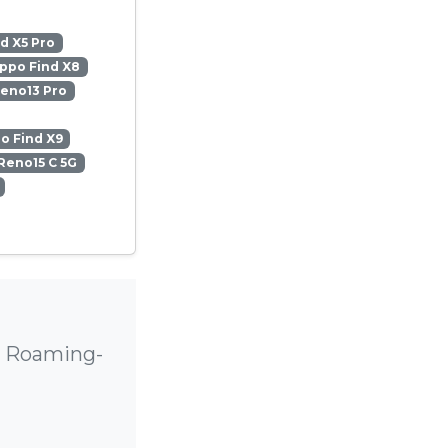
d X5 Pro
ppo Find X8
eno13 Pro
o Find X9
Reno15 C 5G
e Roaming-