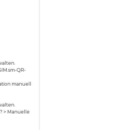
walten.
eSIM.sm-QR-
ation manuell
walten.
e? > Manuelle