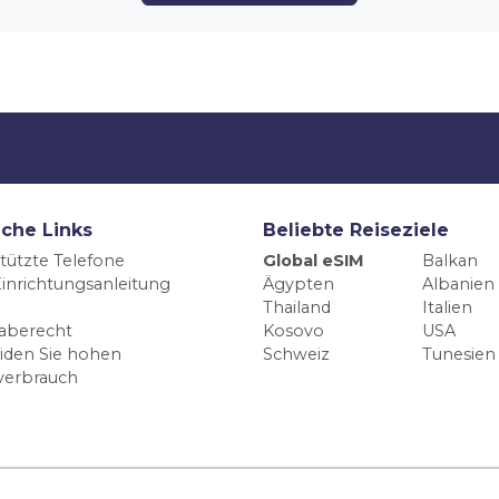
iche Links
Beliebte Reiseziele
tützte Telefone
Global eSIM
Balkan
inrichtungsanleitung
Ägypten
Albanien
Thailand
Italien
aberecht
Kosovo
USA
iden Sie hohen
Schweiz
Tunesien
verbrauch