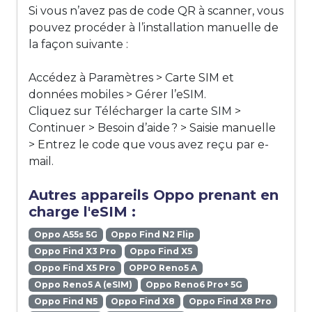
Si vous n’avez pas de code QR à scanner, vous
pouvez procéder à l’installation manuelle de
la façon suivante :
Accédez à Paramètres > Carte SIM et
données mobiles > Gérer l’eSIM.
Cliquez sur Télécharger la carte SIM >
Continuer > Besoin d’aide ? > Saisie manuelle
> Entrez le code que vous avez reçu par e-
mail.
Autres appareils Oppo prenant en
charge l'eSIM :
Oppo A55s 5G
Oppo Find N2 Flip
Oppo Find X3 Pro
Oppo Find X5
Oppo Find X5 Pro
OPPO Reno5 A
Oppo Reno5 A (eSIM)
Oppo Reno6 Pro+ 5G
Oppo Find N5
Oppo Find X8
Oppo Find X8 Pro