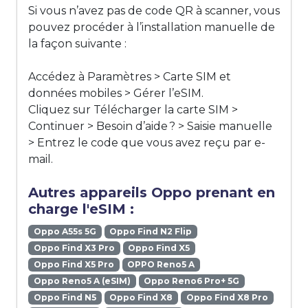
Si vous n’avez pas de code QR à scanner, vous
pouvez procéder à l’installation manuelle de
la façon suivante :
Accédez à Paramètres > Carte SIM et
données mobiles > Gérer l’eSIM.
Cliquez sur Télécharger la carte SIM >
Continuer > Besoin d’aide ? > Saisie manuelle
> Entrez le code que vous avez reçu par e-
mail.
Autres appareils Oppo prenant en
charge l'eSIM :
Oppo A55s 5G
Oppo Find N2 Flip
Oppo Find X3 Pro
Oppo Find X5
Oppo Find X5 Pro
OPPO Reno5 A
Oppo Reno5 A (eSIM)
Oppo Reno6 Pro+ 5G
Oppo Find N5
Oppo Find X8
Oppo Find X8 Pro