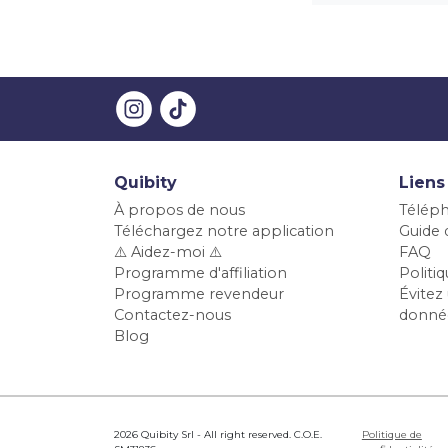
Quibity
Liens
À propos de nous
Téléph
Téléchargez notre application
Guide d
⚠️ Aidez-moi ⚠️
FAQ
Programme d'affiliation
Polit
Programme revendeur
Évitez 
Contactez-nous
donné
Blog
2026 Quibity Srl - All right reserved. C.O.E.
Politique de