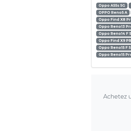
Oppo A55s 5G
OPPO Reno5 A
Oppo Find X8 P
Oppo Reno13 Pr
Oppo Reno14 F 
Oppo Find X9 P
Oppo Reno15 F 
Oppo Reno15 Pr
Achetez u