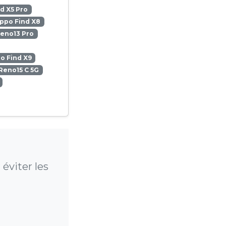
d X5 Pro
ppo Find X8
eno13 Pro
o Find X9
Reno15 C 5G
éviter les