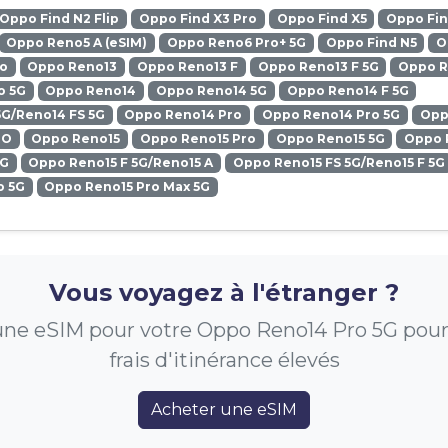
Oppo Find N2 Flip
Oppo Find X3 Pro
Oppo Find X5
Oppo Fin
Oppo Reno5 A (eSIM)
Oppo Reno6 Pro+ 5G
Oppo Find N5
O
ro
Oppo Reno13
Oppo Reno13 F
Oppo Reno13 F 5G
Oppo R
o 5G
Oppo Reno14
Oppo Reno14 5G
Oppo Reno14 F 5G
5G/Reno14 FS 5G
Oppo Reno14 Pro
Oppo Reno14 Pro 5G
Opp
RO
Oppo Reno15
Oppo Reno15 Pro
Oppo Reno15 5G
Oppo 
5G
Oppo Reno15 F 5G/Reno15 A
Oppo Reno15 FS 5G/Reno15 F 5G
o 5G
Oppo Reno15 Pro Max 5G
Vous voyagez à l'étranger ?
ne eSIM pour votre Oppo Reno14 Pro 5G pour 
frais d'itinérance élevés
Acheter une eSIM