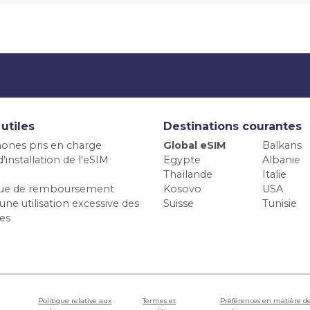
 utiles
Destinations courantes
ones pris en charge
Global eSIM
Balkans
'installation de l'eSIM
Egypte
Albanie
Thaïlande
Italie
ique de remboursement
Kosovo
USA
une utilisation excessive des
Suisse
Tunisie
es
Politique relative aux
Termes et
Préférences en matière d