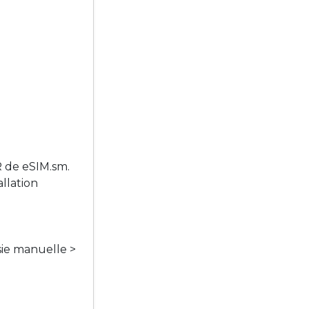
R de eSIM.sm.
llation
sie manuelle >