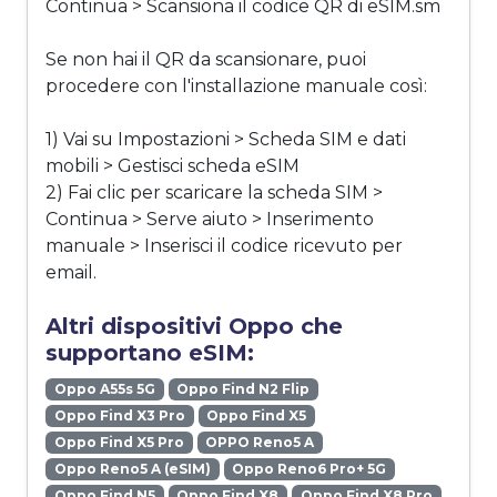
Continua > Scansiona il codice QR di eSIM.sm
Se non hai il QR da scansionare, puoi
procedere con l'installazione manuale così:
1) Vai su Impostazioni > Scheda SIM e dati
mobili > Gestisci scheda eSIM
2) Fai clic per scaricare la scheda SIM >
Continua > Serve aiuto > Inserimento
manuale > Inserisci il codice ricevuto per
email.
Altri dispositivi Oppo che
supportano eSIM:
Oppo A55s 5G
Oppo Find N2 Flip
Oppo Find X3 Pro
Oppo Find X5
Oppo Find X5 Pro
OPPO Reno5 A
Oppo Reno5 A (eSIM)
Oppo Reno6 Pro+ 5G
Oppo Find N5
Oppo Find X8
Oppo Find X8 Pro