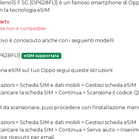
Reno15 F 5G [OP628FL1] è un famoso smartphone di Opp
n la tecnologia eSIM.
NTI:
ite non è compatibile.
tivo è conosciuto anche con i seguenti modelli:
P628FL1]
eSIM supportata
 una eSIM sul tuo Oppo segui queste istruzioni:
tazioni > Scheda SIM e dati mobili > Gestisci scheda eSIM
 scaricare la scheda SIM > Continua > Scansiona il codice 
R da scansionare, puoi procedere con l'installazione manu
tazioni > Scheda SIM e dati mobili > Gestisci scheda eSIM
 scaricare la scheda SIM > Continua > Serve aiuto > Inse
odice ricevuto per email.