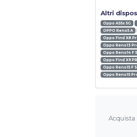
Altri dispo
Oppo A55s 5G
OPPO Reno5 A
Oppo Find X8 P
Oppo Reno13 Pr
Oppo Reno14 F 
Oppo Find X9 P
Oppo Reno15 F 
Oppo Reno15 Pr
Acquista 