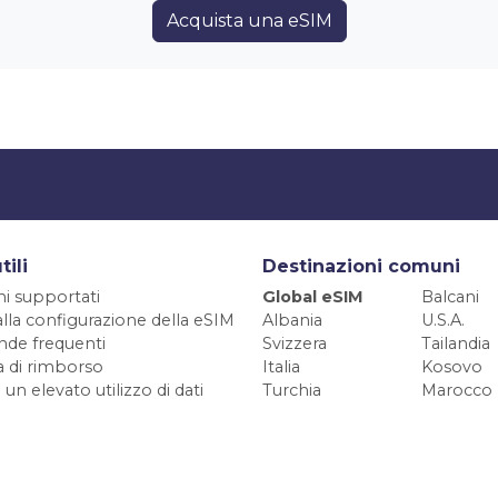
Acquista una eSIM
tili
Destinazioni comuni
ni supportati
Global eSIM
Balcani
alla configurazione della eSIM
Albania
U.S.A.
de frequenti
Svizzera
Tailandia
ca di rimborso
Italia
Kosovo
 un elevato utilizzo di dati
Turchia
Marocco