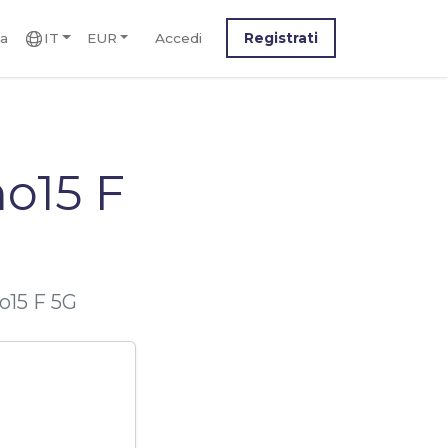
ca
IT
EUR
Accedi
Registrati
o15 F
o15 F 5G