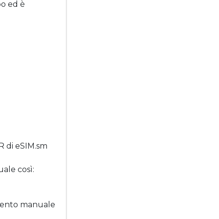
o ed è
QR di eSIM.sm
ale così:
rimento manuale