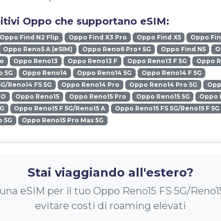
sitivi Oppo che supportano eSIM:
Oppo Find N2 Flip
Oppo Find X3 Pro
Oppo Find X5
Oppo Fin
Oppo Reno5 A (eSIM)
Oppo Reno6 Pro+ 5G
Oppo Find N5
O
ro
Oppo Reno13
Oppo Reno13 F
Oppo Reno13 F 5G
Oppo R
o 5G
Oppo Reno14
Oppo Reno14 5G
Oppo Reno14 F 5G
5G/Reno14 FS 5G
Oppo Reno14 Pro
Oppo Reno14 Pro 5G
Opp
RO
Oppo Reno15
Oppo Reno15 Pro
Oppo Reno15 5G
Oppo 
5G
Oppo Reno15 F 5G/Reno15 A
Oppo Reno15 FS 5G/Reno15 F 5G
o 5G
Oppo Reno15 Pro Max 5G
Stai viaggiando all'estero?
una eSIM per il tuo Oppo Reno15 FS 5G/Reno1
evitare costi di roaming elevati