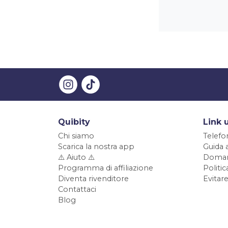
Quibity
Link u
Chi siamo
Telefo
Scarica la nostra app
Guida 
⚠️ Aiuto ⚠️
Doman
Programma di affiliazione
Politi
Diventa rivenditore
Evitare
Contattaci
Blog