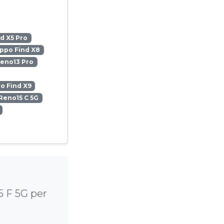
d X5 Pro
ppo Find X8
eno13 Pro
o Find X9
Reno15 C 5G
5 F 5G per