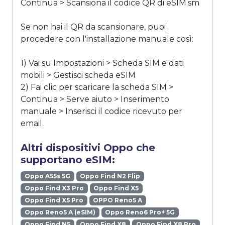
Continua > Scansiona il codice QR di eSIM.sm
Se non hai il QR da scansionare, puoi
procedere con l'installazione manuale così:
1) Vai su Impostazioni > Scheda SIM e dati
mobili > Gestisci scheda eSIM
2) Fai clic per scaricare la scheda SIM >
Continua > Serve aiuto > Inserimento
manuale > Inserisci il codice ricevuto per
email.
Altri dispositivi Oppo che
supportano eSIM:
Oppo A55s 5G
Oppo Find N2 Flip
Oppo Find X3 Pro
Oppo Find X5
Oppo Find X5 Pro
OPPO Reno5 A
Oppo Reno5 A (eSIM)
Oppo Reno6 Pro+ 5G
Oppo Find N5
Oppo Find X8
Oppo Find X8 Pro