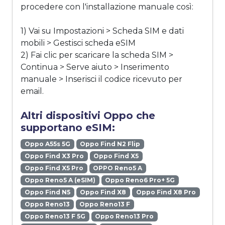
procedere con l'installazione manuale così:
1) Vai su Impostazioni > Scheda SIM e dati
mobili > Gestisci scheda eSIM
2) Fai clic per scaricare la scheda SIM >
Continua > Serve aiuto > Inserimento
manuale > Inserisci il codice ricevuto per
email.
Altri dispositivi Oppo che
supportano eSIM:
Oppo A55s 5G
Oppo Find N2 Flip
Oppo Find X3 Pro
Oppo Find X5
Oppo Find X5 Pro
OPPO Reno5 A
Oppo Reno5 A (eSIM)
Oppo Reno6 Pro+ 5G
Oppo Find N5
Oppo Find X8
Oppo Find X8 Pro
Oppo Reno13
Oppo Reno13 F
Oppo Reno13 F 5G
Oppo Reno13 Pro