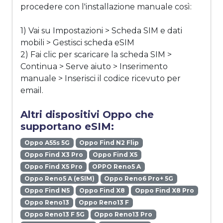
procedere con l'installazione manuale così:
1) Vai su Impostazioni > Scheda SIM e dati
mobili > Gestisci scheda eSIM
2) Fai clic per scaricare la scheda SIM >
Continua > Serve aiuto > Inserimento
manuale > Inserisci il codice ricevuto per
email.
Altri dispositivi Oppo che
supportano eSIM:
Oppo A55s 5G
Oppo Find N2 Flip
Oppo Find X3 Pro
Oppo Find X5
Oppo Find X5 Pro
OPPO Reno5 A
Oppo Reno5 A (eSIM)
Oppo Reno6 Pro+ 5G
Oppo Find N5
Oppo Find X8
Oppo Find X8 Pro
Oppo Reno13
Oppo Reno13 F
Oppo Reno13 F 5G
Oppo Reno13 Pro