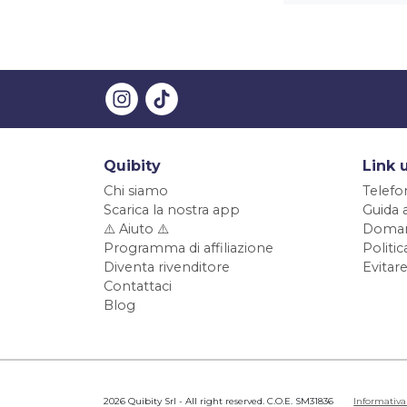
Quibity
Link u
Chi siamo
Telefo
Scarica la nostra app
Guida 
⚠️ Aiuto ⚠️
Doman
Programma di affiliazione
Politi
Diventa rivenditore
Evitare
Contattaci
Blog
2026 Quibity Srl - All right reserved. C.O.E. SM31836
Informativa 