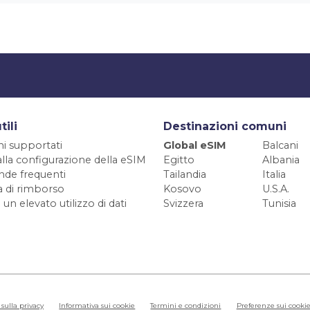
tili
Destinazioni comuni
ni supportati
Global eSIM
Balcani
alla configurazione della eSIM
Egitto
Albania
de frequenti
Tailandia
Italia
ca di rimborso
Kosovo
U.S.A.
 un elevato utilizzo di dati
Svizzera
Tunisia
sulla privacy
Informativa sui cookie
Termini e condizioni
Preferenze sui cooki