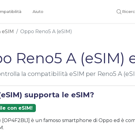
mpatibilità
Aiuto
Ricer
on eSIM
Oppo Reno5 A (eSIM)
o Reno5 A (eSIM) 
ntrolla la compatibilità eSIM per Reno5 A (eS
(eSIM) supporta le eSIM?
ile con eSIM!
) [OP4F2BL1] è un famoso smartphone di Oppo ed è comp
M.