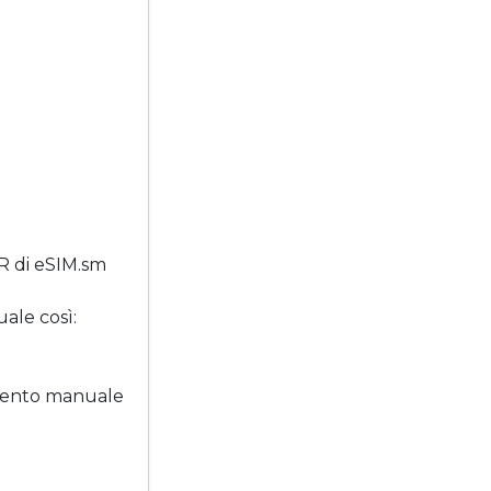
QR di eSIM.sm
ale così:
rimento manuale