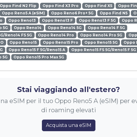
Oppo Find N2 Flip
Oppo Find X3 Pro
Oppo Find X5
Oppo Fin
Oppo Reno5 A (eSIM)
Oppo Reno6 Pro+ 5G
Oppo Find N5
O
ro
Oppo Reno13
Oppo Reno13 F
Oppo Reno13 F 5G
Oppo R
o 5G
Oppo Reno14
Oppo Reno14 5G
Oppo Reno14 F 5G
5G/Reno14 FS 5G
Oppo Reno14 Pro
Oppo Reno14 Pro 5G
Opp
RO
Oppo Reno15
Oppo Reno15 Pro
Oppo Reno15 5G
Oppo 
5G
Oppo Reno15 F 5G/Reno15 A
Oppo Reno15 FS 5G/Reno15 F 5G
o 5G
Oppo Reno15 Pro Max 5G
Stai viaggiando all'estero?
na eSIM per il tuo Oppo Reno5 A (eSIM) per ev
di roaming elevati
Acquista una eSIM