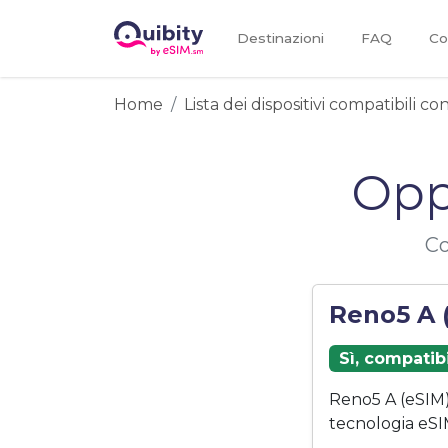
Destinazioni
FAQ
Co
Home
Lista dei dispositivi compatibili c
Opp
Co
Reno5 A 
Sì, compatib
Reno5 A (eSIM
tecnologia eSI