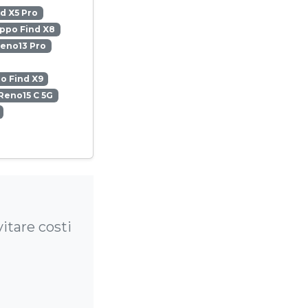
d X5 Pro
ppo Find X8
eno13 Pro
o Find X9
Reno15 C 5G
itare costi