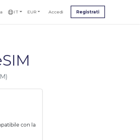
ca
IT
EUR
Accedi
Registrati
eSIM
IM)
atibile con la