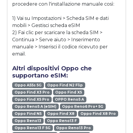
procedere con l'installazione manuale così:
1) Vai su Impostazioni > Scheda SIM e dati
mobili > Gestisci scheda eSIM
2) Fai clic per scaricare la scheda SIM >
Continua > Serve aiuto > Inserimento
manuale > Inserisci il codice ricevuto per
email.
Altri dispositivi Oppo che
supportano eSIM:
Oppo A55s 5G
Oppo Find N2 Flip
Oppo Find X3 Pro
Oppo Find X5
Oppo Find X5 Pro
OPPO Reno5 A
Oppo Reno5 A (eSIM)
Oppo Reno6 Pro+ 5G
Oppo Find N5
Oppo Find X8
Oppo Find X8 Pro
Oppo Reno13
Oppo Reno13 F
Oppo Reno13 F 5G
Oppo Reno13 Pro