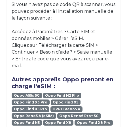
Si vous n’avez pas de code QR à scanner, vous
pouvez procéder à l’installation manuelle de
la façon suivante :
Accédez à Paramètres > Carte SIM et
données mobiles > Gérer l’eSIM.
Cliquez sur Télécharger la carte SIM >
Continuer > Besoin d’aide ? > Saisie manuelle
> Entrez le code que vous avez reçu par e-
mail.
Autres appareils Oppo prenant en
charge l'eSIM :
Oppo A55s 5G
Oppo Find N2 Flip
Oppo Find X3 Pro
Oppo Find X5
Oppo Find X5 Pro
OPPO Reno5 A
Oppo Reno5 A (eSIM)
Oppo Reno6 Pro+ 5G
Oppo Find N5
Oppo Find X8
Oppo Find X8 Pro