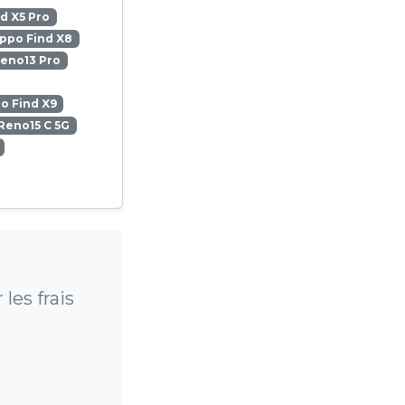
d X5 Pro
ppo Find X8
eno13 Pro
o Find X9
Reno15 C 5G
les frais