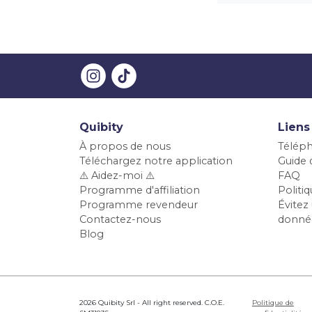
Quibity
Liens
À propos de nous
Téléph
Téléchargez notre application
Guide d
⚠️ Aidez-moi ⚠️
FAQ
Programme d'affiliation
Polit
Programme revendeur
Évitez 
Contactez-nous
donné
Blog
2026 Quibity Srl - All right reserved. C.O.E.
Politique de