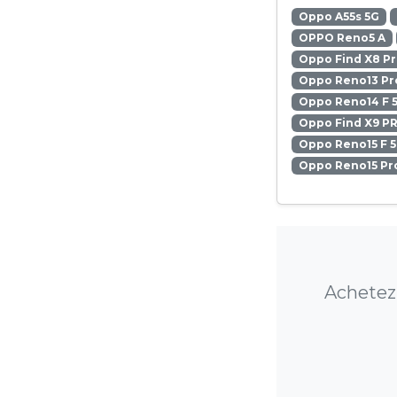
Oppo A55s 5G
OPPO Reno5 A
Oppo Find X8 P
Oppo Reno13 Pr
Oppo Reno14 F 
Oppo Find X9 P
Oppo Reno15 F 
Oppo Reno15 Pr
Achetez 