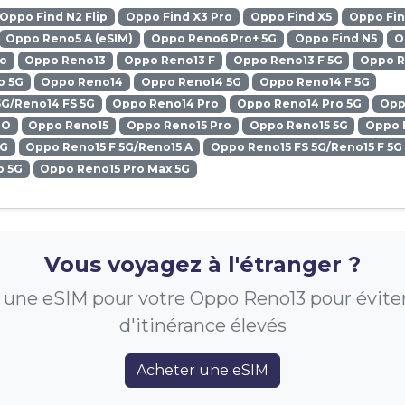
Oppo Find N2 Flip
Oppo Find X3 Pro
Oppo Find X5
Oppo Fin
Oppo Reno5 A (eSIM)
Oppo Reno6 Pro+ 5G
Oppo Find N5
O
ro
Oppo Reno13
Oppo Reno13 F
Oppo Reno13 F 5G
Oppo R
o 5G
Oppo Reno14
Oppo Reno14 5G
Oppo Reno14 F 5G
5G/Reno14 FS 5G
Oppo Reno14 Pro
Oppo Reno14 Pro 5G
Opp
RO
Oppo Reno15
Oppo Reno15 Pro
Oppo Reno15 5G
Oppo 
5G
Oppo Reno15 F 5G/Reno15 A
Oppo Reno15 FS 5G/Reno15 F 5G
o 5G
Oppo Reno15 Pro Max 5G
Vous voyagez à l'étranger ?
une eSIM pour votre Oppo Reno13 pour éviter 
d'itinérance élevés
Acheter une eSIM