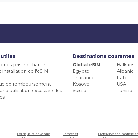
 utiles
Destinations courantes
ones pris en charge
Global eSIM
Balkans
'installation de l'eSIM
Egypte
Albanie
Thaïlande
Italie
ique de remboursement
Kosovo
USA
une utilisation excessive des
Suisse
Tunisie
es
Politique relative aux
Termes et
Préférences en matière d