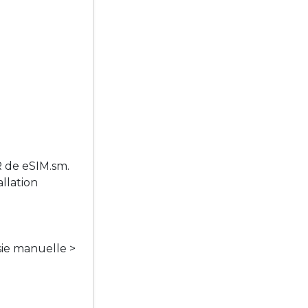
R de eSIM.sm.
llation
sie manuelle >