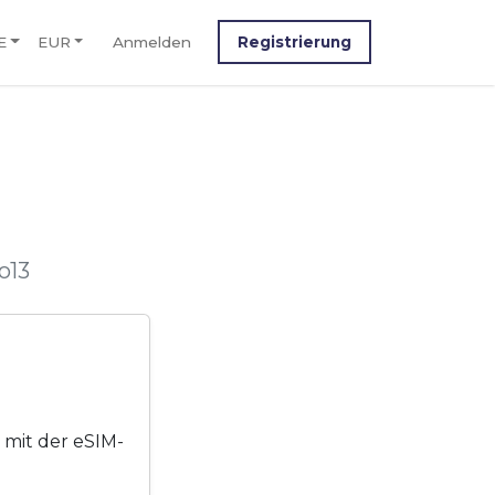
E
EUR
Anmelden
Registrierung
M
o13
 mit der eSIM-