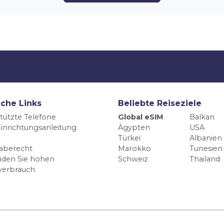
iche Links
Beliebte Reiseziele
tützte Telefone
Global eSIM
Balkan
inrichtungsanleitung
Ägypten
USA
Türkei
Albanien
aberecht
Marokko
Tunesien
iden Sie hohen
Schweiz
Thailand
verbrauch