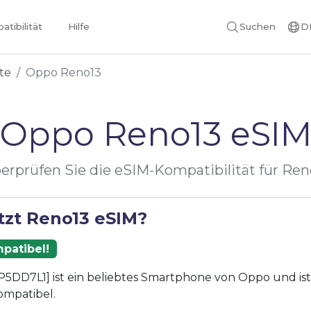
tibilität
Hilfe
Suchen
D
te
Oppo Reno13
Oppo Reno13 eSI
erprüfen Sie die eSIM-Kompatibilität für Ren
tzt Reno13 eSIM?
patibel!
5DD7L1] ist ein beliebtes Smartphone von Oppo und ist
ompatibel.