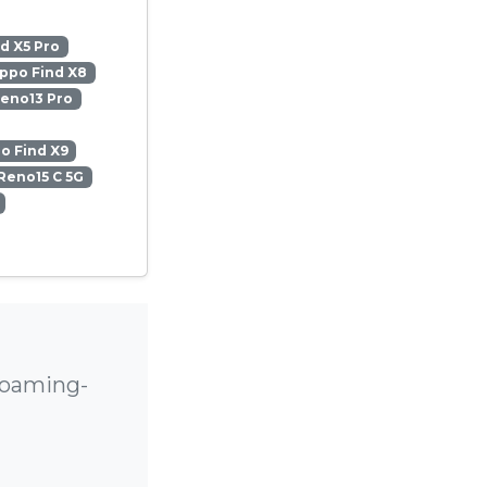
d X5 Pro
ppo Find X8
eno13 Pro
o Find X9
Reno15 C 5G
Roaming-