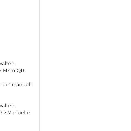
walten.
eSIM.sm-QR-
ation manuell
walten.
e? > Manuelle