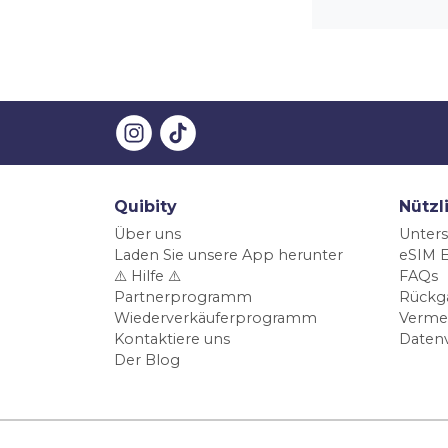
Quibity
Nützl
Über uns
Unters
Laden Sie unsere App herunter
eSIM E
⚠️ Hilfe ⚠️
FAQs
Partnerprogramm
Rückg
Wiederverkäuferprogramm
Verme
Kontaktiere uns
Daten
Der Blog