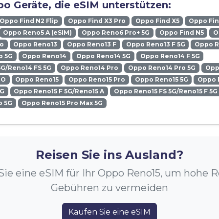
o Geräte, die eSIM unterstützen:
Oppo Find N2 Flip
Oppo Find X3 Pro
Oppo Find X5
Oppo Fin
Oppo Reno5 A (eSIM)
Oppo Reno6 Pro+ 5G
Oppo Find N5
O
ro
Oppo Reno13
Oppo Reno13 F
Oppo Reno13 F 5G
Oppo R
o 5G
Oppo Reno14
Oppo Reno14 5G
Oppo Reno14 F 5G
5G/Reno14 FS 5G
Oppo Reno14 Pro
Oppo Reno14 Pro 5G
Opp
RO
Oppo Reno15
Oppo Reno15 Pro
Oppo Reno15 5G
Oppo 
5G
Oppo Reno15 F 5G/Reno15 A
Oppo Reno15 FS 5G/Reno15 F 5G
o 5G
Oppo Reno15 Pro Max 5G
Reisen Sie ins Ausland?
Sie eine eSIM für Ihr Oppo Reno15, um hohe 
Gebühren zu vermeiden
Kaufen Sie eine eSIM