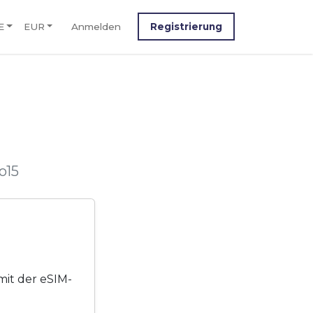
E
EUR
Anmelden
Registrierung
M
o15
mit der eSIM-