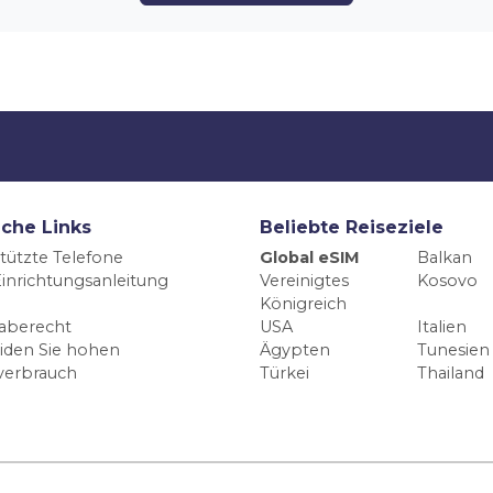
iche Links
Beliebte Reiseziele
tützte Telefone
Global eSIM
Balkan
inrichtungsanleitung
Vereinigtes
Kosovo
Königreich
aberecht
USA
Italien
iden Sie hohen
Ägypten
Tunesien
verbrauch
Türkei
Thailand