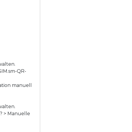
walten.
eSIM.sm-QR-
ation manuell
walten.
e? > Manuelle