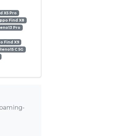
d X5 Pro
ppo Find X8
eno13 Pro
o Find X9
Reno15 C 5G
Roaming-