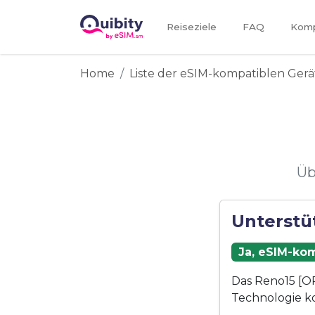
Reiseziele
FAQ
Kompa
Home
Liste der eSIM-kompatiblen Gerä
Üb
Unterstü
Ja, eSIM-kom
Das Reno15 [OP
Technologie k