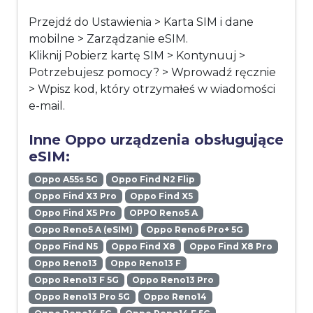
Przejdź do Ustawienia > Karta SIM i dane
mobilne > Zarządzanie eSIM.
Kliknij Pobierz kartę SIM > Kontynuuj >
Potrzebujesz pomocy? > Wprowadź ręcznie
> Wpisz kod, który otrzymałeś w wiadomości
e-mail.
Inne Oppo urządzenia obsługujące
eSIM:
Oppo A55s 5G
Oppo Find N2 Flip
Oppo Find X3 Pro
Oppo Find X5
Oppo Find X5 Pro
OPPO Reno5 A
Oppo Reno5 A (eSIM)
Oppo Reno6 Pro+ 5G
Oppo Find N5
Oppo Find X8
Oppo Find X8 Pro
Oppo Reno13
Oppo Reno13 F
Oppo Reno13 F 5G
Oppo Reno13 Pro
Oppo Reno13 Pro 5G
Oppo Reno14