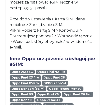
możesz zainstalować eSIM ręcznie w
następujący sposób:
Przejdź do Ustawienia > Karta SIM i dane
mobilne > Zarządzanie eSIM.
Kliknij Pobierz kartę SIM > Kontynuuj >
Potrzebujesz pomocy? > Wprowadź ręcznie
> Wpisz kod, który otrzymałeś w wiadomości
e-mail.
Inne Oppo urządzenia obsługujące
eSIM:
Oppo A55s 5G
Oppo Find N2 Flip
Oppo Find X3 Pro
Oppo Find X5
Oppo Find X5 Pro
OPPO Reno5 A
Oppo Reno5 A (eSIM)
Oppo Reno6 Pro+ 5G
Oppo Find N5
Oppo Find X8
Oppo Find X8 Pro
Oppo Reno13
Oppo Reno13 F