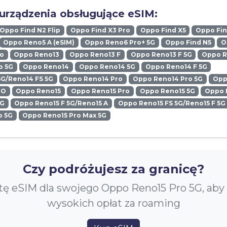
urządzenia obsługujące eSIM:
Oppo Find N2 Flip
Oppo Find X3 Pro
Oppo Find X5
Oppo Fin
Oppo Reno5 A (eSIM)
Oppo Reno6 Pro+ 5G
Oppo Find N5
O
ro
Oppo Reno13
Oppo Reno13 F
Oppo Reno13 F 5G
Oppo R
o 5G
Oppo Reno14
Oppo Reno14 5G
Oppo Reno14 F 5G
5G/Reno14 FS 5G
Oppo Reno14 Pro
Oppo Reno14 Pro 5G
Opp
RO
Oppo Reno15
Oppo Reno15 Pro
Oppo Reno15 5G
Oppo 
5G
Oppo Reno15 F 5G/Reno15 A
Oppo Reno15 FS 5G/Reno15 F 5G
o 5G
Oppo Reno15 Pro Max 5G
Czy podróżujesz za granicę?
tę eSIM dla swojego Oppo Reno15 Pro 5G, aby
wysokich opłat za roaming