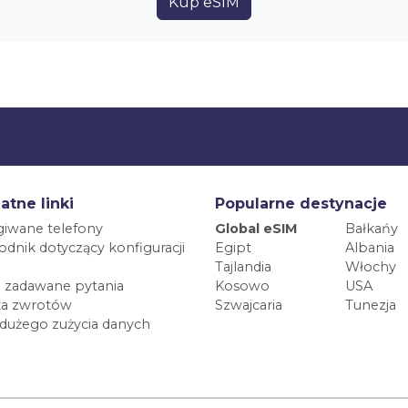
Kup eSIM
atne linki
Popularne destynacje
iwane telefony
Global eSIM
Bałkańy
dnik dotyczący konfiguracji
Egipt
Albania
Tajlandia
Włochy
 zadawane pytania
Kosowo
USA
ka zwrotów
Szwajcaria
Tunezja
 dużego zużycia danych