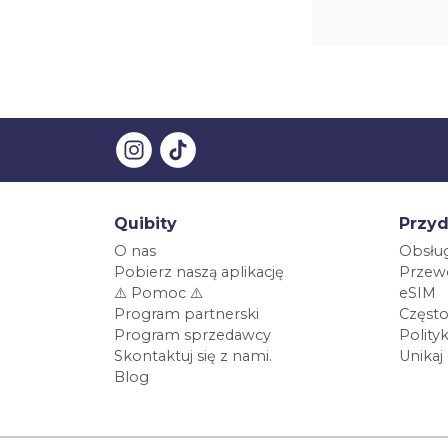
Quibity
Przyd
O nas
Obsług
Pobierz naszą aplikację
Przewo
⚠️ Pomoc ⚠️
eSIM
Program partnerski
Często
Program sprzedawcy
Polity
Skontaktuj się z nami.
Unikaj
Blog