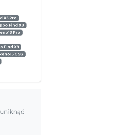
d X5 Pro
ppo Find X8
eno13 Pro
o Find X9
Reno15 C 5G
 uniknąć