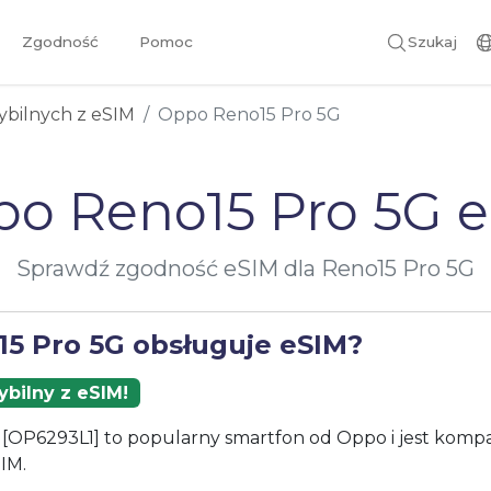
Zgodność
Pomoc
Szukaj
ybilnych z eSIM
Oppo Reno15 Pro 5G
o Reno15 Pro 5G 
Sprawdź zgodność eSIM dla Reno15 Pro 5G
15 Pro 5G obsługuje eSIM?
bilny z eSIM!
[OP6293L1] to popularny smartfon od Oppo i jest kompa
IM.