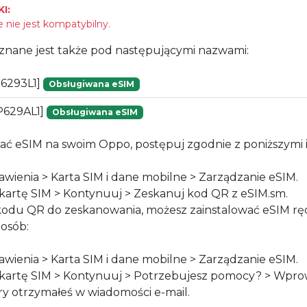
I:
 nie jest kompatybilny.
znane jest także pod następującymi nazwami:
6293L1]
Obsługiwana eSIM
P629AL1]
Obsługiwana eSIM
ać eSIM na swoim Oppo, postępuj zgodnie z poniższymi i
awienia > Karta SIM i dane mobilne > Zarządzanie eSIM.
z kartę SIM > Kontynuuj > Zeskanuj kod QR z eSIM.sm.
 kodu QR do zeskanowania, możesz zainstalować eSIM rę
osób:
awienia > Karta SIM i dane mobilne > Zarządzanie eSIM.
z kartę SIM > Kontynuuj > Potrzebujesz pomocy? > Wpro
ry otrzymałeś w wiadomości e-mail.