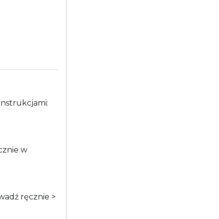
nstrukcjami:
cznie w
wadź ręcznie >