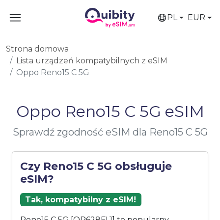
PL
EUR
Strona domowa
Lista urządzeń kompatybilnych z eSIM
Oppo Reno15 C 5G
Oppo Reno15 C 5G eSIM
Sprawdź zgodność eSIM dla Reno15 C 5G
Czy Reno15 C 5G obsługuje
eSIM?
Tak, kompatybilny z eSIM!
Reno15 C 5G [OP628FL1] to popularny