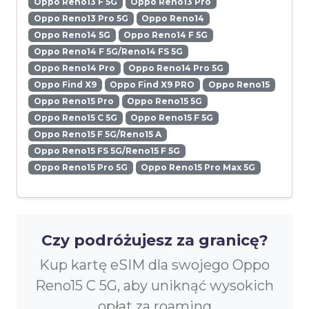
Oppo Reno13 F 5G
Oppo Reno13 Pro
Oppo Reno13 Pro 5G
Oppo Reno14
Oppo Reno14 5G
Oppo Reno14 F 5G
Oppo Reno14 F 5G/Reno14 FS 5G
Oppo Reno14 Pro
Oppo Reno14 Pro 5G
Oppo Find X9
Oppo Find X9 PRO
Oppo Reno15
Oppo Reno15 Pro
Oppo Reno15 5G
Oppo Reno15 C 5G
Oppo Reno15 F 5G
Oppo Reno15 F 5G/Reno15 A
Oppo Reno15 FS 5G/Reno15 F 5G
Oppo Reno15 Pro 5G
Oppo Reno15 Pro Max 5G
Czy podróżujesz za granicę?
Kup kartę eSIM dla swojego Oppo
Reno15 C 5G, aby uniknąć wysokich
opłat za roaming