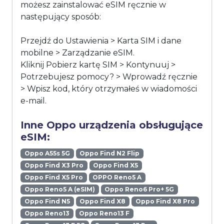
możesz zainstalować eSIM ręcznie w
następujący sposób:
Przejdź do Ustawienia > Karta SIM i dane
mobilne > Zarządzanie eSIM.
Kliknij Pobierz kartę SIM > Kontynuuj >
Potrzebujesz pomocy? > Wprowadź ręcznie
> Wpisz kod, który otrzymałeś w wiadomości
e-mail.
Inne Oppo urządzenia obsługujące
eSIM:
Oppo A55s 5G
Oppo Find N2 Flip
Oppo Find X3 Pro
Oppo Find X5
Oppo Find X5 Pro
OPPO Reno5 A
Oppo Reno5 A (eSIM)
Oppo Reno6 Pro+ 5G
Oppo Find N5
Oppo Find X8
Oppo Find X8 Pro
Oppo Reno13
Oppo Reno13 F