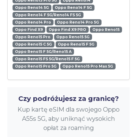
Oppo Reno13 Pro 5G
Oppo Reno14
Oppo Reno14 5G
Oppo Reno14 F 5G
Oppo Reno14 F 5G/Reno14 FS 5G
Oppo Reno14 Pro
Oppo Reno14 Pro 5G
Oppo Find X9
Oppo Find X9 PRO
Oppo Reno15
Oppo Reno15 Pro
Oppo Reno15 5G
Oppo Reno15 C 5G
Oppo Reno15 F 5G
Oppo Reno15 F 5G/Reno15 A
Oppo Reno15 FS 5G/Reno15 F 5G
Oppo Reno15 Pro 5G
Oppo Reno15 Pro Max 5G
Czy podróżujesz za granicę?
Kup kartę eSIM dla swojego Oppo
A55s 5G, aby uniknąć wysokich
opłat za roaming