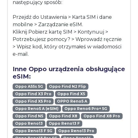
następujący sposób:
Przejdź do Ustawienia > Karta SIM i dane
mobilne > Zarządzanie eSIM.
Kliknij Pobierz kartę SIM > Kontynuuj >
Potrzebujesz pomocy? > Wprowadź ręcznie
> Wpisz kod, który otrzymałeś w wiadomości
e-mail.
Inne Oppo urządzenia obsługujące
eSIM:
Oppo A55s 5G
Oppo Find N2 Flip
Oppo Find X3 Pro
Oppo Find X5
Oppo Find X5 Pro
OPPO Reno5 A
Oppo Reno5 A (eSIM)
Oppo Reno6 Pro+ 5G
Oppo Find N5
Oppo Find X8
Oppo Find X8 Pro
Oppo Reno13
Oppo Reno13 F
Oppo Reno13 F 5G
Oppo Reno13 Pro