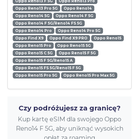
Oppo Reno13 F 5G
Oppo Reno13 Pro
Oppo Reno13 Pro 5G
Oppo Reno14
Oppo Reno14 5G
Oppo Reno14 F 5G
Oppo Reno14 F 5G/Reno14 FS 5G
Oppo Reno14 Pro
Oppo Reno14 Pro 5G
Oppo Find X9
Oppo Find X9 PRO
Oppo Reno15
Oppo Reno15 Pro
Oppo Reno15 5G
Oppo Reno15 C 5G
Oppo Reno15 F 5G
Oppo Reno15 F 5G/Reno15 A
Oppo Reno15 FS 5G/Reno15 F 5G
Oppo Reno15 Pro 5G
Oppo Reno15 Pro Max 5G
Czy podróżujesz za granicę?
Kup kartę eSIM dla swojego Oppo
Reno14 F 5G, aby uniknąć wysokich
opłat za roaming