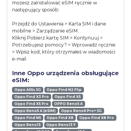
możesz zainstalować eSIM ręcznie w
następujący sposób:
Przejdź do Ustawienia > Karta SIM i dane
mobilne > Zarządzanie eSIM.
Kliknij Pobierz kartę SIM > Kontynuuj >
Potrzebujesz pomocy? > Wprowadź ręcznie
> Wpisz kod, który otrzymałeś w wiadomości
e-mail.
Inne Oppo urządzenia obsługujące
eSIM:
Oppo A55s 5G
Oppo Find N2 Flip
Oppo Find X3 Pro
Oppo Find X5
Oppo Find X5 Pro
OPPO Reno5 A
Oppo Reno5 A (eSIM)
Oppo Reno6 Pro+ 5G
Oppo Find N5
Oppo Find X8
Oppo Find X8 Pro
Oppo Reno13
Oppo Reno13 F