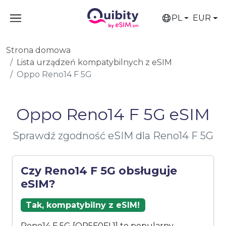
PL
EUR
Strona domowa
Lista urządzeń kompatybilnych z eSIM
Oppo Reno14 F 5G
Oppo Reno14 F 5G eSIM
Sprawdź zgodność eSIM dla Reno14 F 5G
Czy Reno14 F 5G obsługuje
eSIM?
Tak, kompatybilny z eSIM!
Reno14 F 5G [OP5F0FL1] to popularny