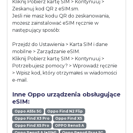
Kliknij Pobierz kartę SIM > Kontynuuj >
Zeskanuj kod QR z eSIM.sm.
Jeśli nie masz kodu QR do zeskanowania,
możesz zainstalować eSIM ręcznie w
następujący sposób:
Przejdź do Ustawienia > Karta SIM i dane
mobilne > Zarządzanie eSIM.
Kliknij Pobierz kartę SIM > Kontynuuj >
Potrzebujesz pomocy? > Wprowadź ręcznie
> Wpisz kod, który otrzymałeś w wiadomości
e-mail.
Inne Oppo urządzenia obsługujące
eSIM:
Oppo A55s 5G
Oppo Find N2 Flip
Oppo Find X3 Pro
Oppo Find X5
Oppo Find X5 Pro
OPPO Reno5 A
Oppo Reno5 A (eSIM)
Oppo Reno6 Pro+ 5G