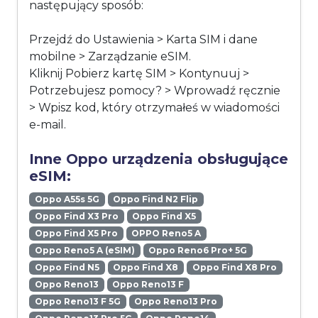
następujący sposób:
Przejdź do Ustawienia > Karta SIM i dane
mobilne > Zarządzanie eSIM.
Kliknij Pobierz kartę SIM > Kontynuuj >
Potrzebujesz pomocy? > Wprowadź ręcznie
> Wpisz kod, który otrzymałeś w wiadomości
e-mail.
Inne Oppo urządzenia obsługujące
eSIM:
Oppo A55s 5G
Oppo Find N2 Flip
Oppo Find X3 Pro
Oppo Find X5
Oppo Find X5 Pro
OPPO Reno5 A
Oppo Reno5 A (eSIM)
Oppo Reno6 Pro+ 5G
Oppo Find N5
Oppo Find X8
Oppo Find X8 Pro
Oppo Reno13
Oppo Reno13 F
Oppo Reno13 F 5G
Oppo Reno13 Pro