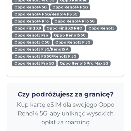
Oppo Reno13 Pro 5G
Oppo Reno14
Oppo Reno14 5G
Oppo Reno14 F 5G
Oppo Reno14 F 5G/Reno14 FS 5G
Oppo Reno14 Pro
Oppo Reno14 Pro 5G
Oppo Find X9
Oppo Find X9 PRO
Oppo Reno15
Oppo Reno15 Pro
Oppo Reno15 5G
Oppo Reno15 C 5G
Oppo Reno15 F 5G
Oppo Reno15 F 5G/Reno15 A
Oppo Reno15 FS 5G/Reno15 F 5G
Oppo Reno15 Pro 5G
Oppo Reno15 Pro Max 5G
Czy podróżujesz za granicę?
Kup kartę eSIM dla swojego Oppo
Reno14 5G, aby uniknąć wysokich
opłat za roaming