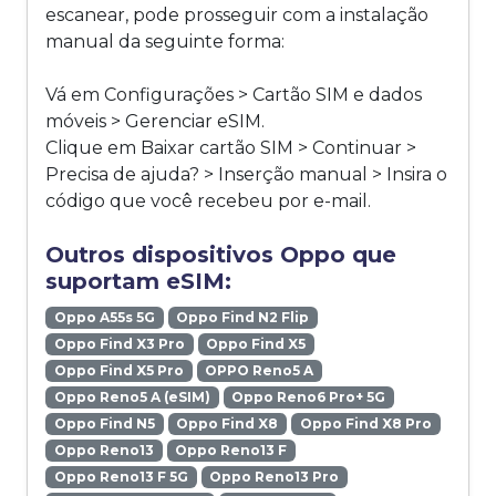
escanear, pode prosseguir com a instalação
manual da seguinte forma:
Vá em Configurações > Cartão SIM e dados
móveis > Gerenciar eSIM.
Clique em Baixar cartão SIM > Continuar >
Precisa de ajuda? > Inserção manual > Insira o
código que você recebeu por e-mail.
Outros dispositivos Oppo que
suportam eSIM:
Oppo A55s 5G
Oppo Find N2 Flip
Oppo Find X3 Pro
Oppo Find X5
Oppo Find X5 Pro
OPPO Reno5 A
Oppo Reno5 A (eSIM)
Oppo Reno6 Pro+ 5G
Oppo Find N5
Oppo Find X8
Oppo Find X8 Pro
Oppo Reno13
Oppo Reno13 F
Oppo Reno13 F 5G
Oppo Reno13 Pro