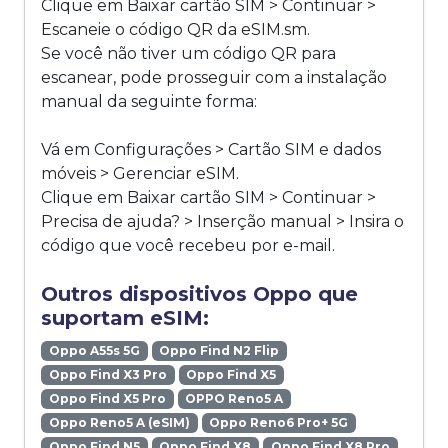
Clique em Baixar cartão SIM > Continuar >
Escaneie o código QR da eSIM.sm.
Se você não tiver um código QR para
escanear, pode prosseguir com a instalação
manual da seguinte forma:
Vá em Configurações > Cartão SIM e dados
móveis > Gerenciar eSIM.
Clique em Baixar cartão SIM > Continuar >
Precisa de ajuda? > Inserção manual > Insira o
código que você recebeu por e-mail.
Outros dispositivos Oppo que
suportam eSIM:
Oppo A55s 5G
Oppo Find N2 Flip
Oppo Find X3 Pro
Oppo Find X5
Oppo Find X5 Pro
OPPO Reno5 A
Oppo Reno5 A (eSIM)
Oppo Reno6 Pro+ 5G
Oppo Find N5
Oppo Find X8
Oppo Find X8 Pro