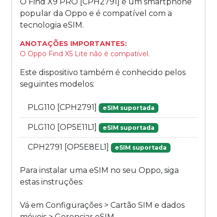
O Find X9 PRO [CPH2791] é um smartphone
popular da Oppo e é compatível com a
tecnologia eSIM.
ANOTAÇÕES IMPORTANTES:
O Oppo Find X5 Lite não é compatível.
Este dispositivo também é conhecido pelos
seguintes modelos:
PLG110 [CPH2791]
eSIM suportada
PLG110 [OP5E11L1]
eSIM suportada
CPH2791 [OP5E8EL1]
eSIM suportada
Para instalar uma eSIM no seu Oppo, siga
estas instruções:
Vá em Configurações > Cartão SIM e dados
móveis > Gerenciar eSIM.