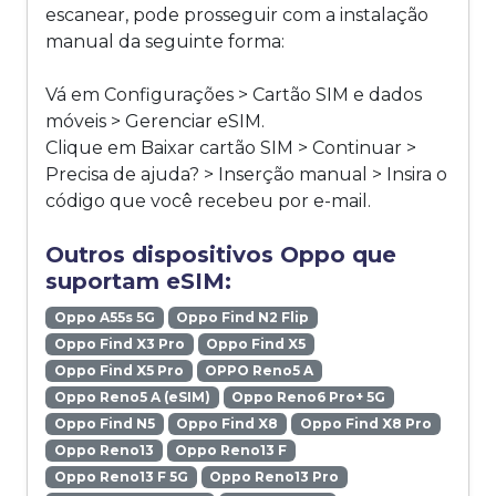
escanear, pode prosseguir com a instalação
manual da seguinte forma:
Vá em Configurações > Cartão SIM e dados
móveis > Gerenciar eSIM.
Clique em Baixar cartão SIM > Continuar >
Precisa de ajuda? > Inserção manual > Insira o
código que você recebeu por e-mail.
Outros dispositivos Oppo que
suportam eSIM:
Oppo A55s 5G
Oppo Find N2 Flip
Oppo Find X3 Pro
Oppo Find X5
Oppo Find X5 Pro
OPPO Reno5 A
Oppo Reno5 A (eSIM)
Oppo Reno6 Pro+ 5G
Oppo Find N5
Oppo Find X8
Oppo Find X8 Pro
Oppo Reno13
Oppo Reno13 F
Oppo Reno13 F 5G
Oppo Reno13 Pro