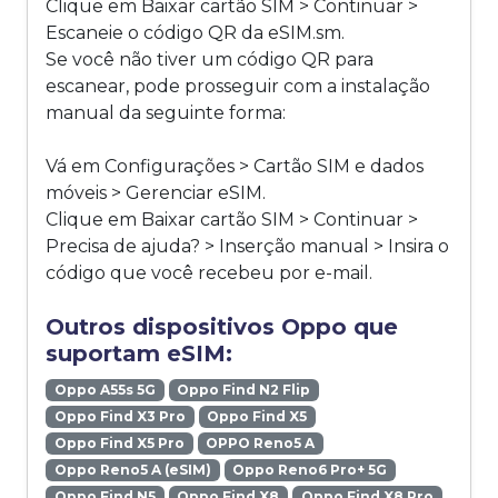
Clique em Baixar cartão SIM > Continuar >
Escaneie o código QR da eSIM.sm.
Se você não tiver um código QR para
escanear, pode prosseguir com a instalação
manual da seguinte forma:
Vá em Configurações > Cartão SIM e dados
móveis > Gerenciar eSIM.
Clique em Baixar cartão SIM > Continuar >
Precisa de ajuda? > Inserção manual > Insira o
código que você recebeu por e-mail.
Outros dispositivos Oppo que
suportam eSIM:
Oppo A55s 5G
Oppo Find N2 Flip
Oppo Find X3 Pro
Oppo Find X5
Oppo Find X5 Pro
OPPO Reno5 A
Oppo Reno5 A (eSIM)
Oppo Reno6 Pro+ 5G
Oppo Find N5
Oppo Find X8
Oppo Find X8 Pro