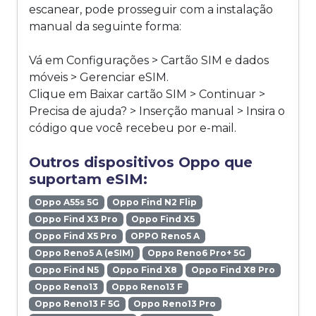
escanear, pode prosseguir com a instalação
manual da seguinte forma:
Vá em Configurações > Cartão SIM e dados
móveis > Gerenciar eSIM.
Clique em Baixar cartão SIM > Continuar >
Precisa de ajuda? > Inserção manual > Insira o
código que você recebeu por e-mail.
Outros dispositivos Oppo que
suportam eSIM:
Oppo A55s 5G
Oppo Find N2 Flip
Oppo Find X3 Pro
Oppo Find X5
Oppo Find X5 Pro
OPPO Reno5 A
Oppo Reno5 A (eSIM)
Oppo Reno6 Pro+ 5G
Oppo Find N5
Oppo Find X8
Oppo Find X8 Pro
Oppo Reno13
Oppo Reno13 F
Oppo Reno13 F 5G
Oppo Reno13 Pro