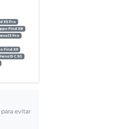
d X5 Pro
ppo Find X8
eno13 Pro
o Find X9
Reno15 C 5G
?
para evitar