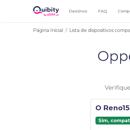
Destinos
FAQ
Compa
Página Inicial
Lista de dispositivos comp
Oppo
Verifiqu
O Reno15
Sim, compat