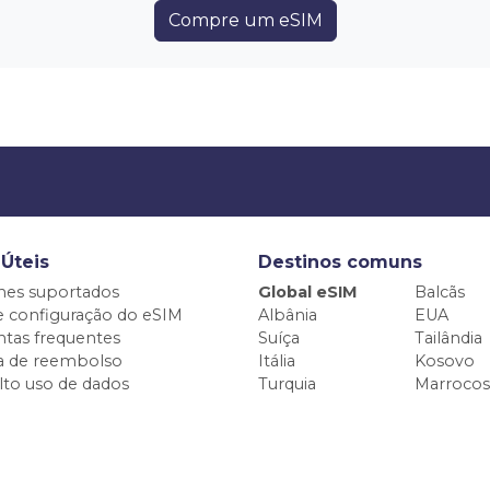
Compre um eSIM
 Úteis
Destinos comuns
nes suportados
Global eSIM
Balcãs
e configuração do eSIM
Albânia
EUA
tas frequentes
Suíça
Tailândia
ca de reembolso
Itália
Kosovo
alto uso de dados
Turquia
Marrocos