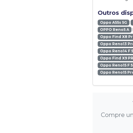
Outros dis
Oppo A55s 5G
OPPO Reno5 A
Oppo Find X8 P
Oppo Reno13 Pr
Oppo Reno14 F 
Oppo Find X9 P
Oppo Reno15 F 
Oppo Reno15 Pr
Compre um 