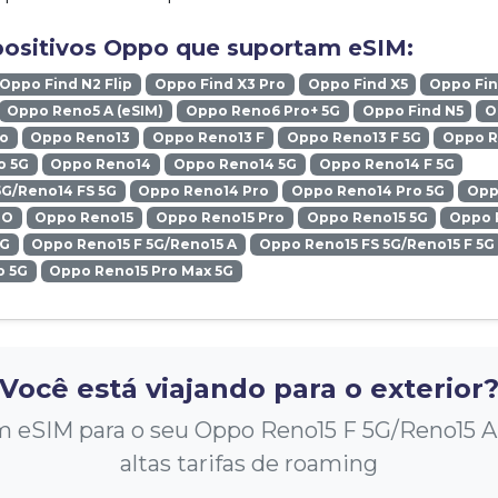
positivos Oppo que suportam eSIM:
Oppo Find N2 Flip
Oppo Find X3 Pro
Oppo Find X5
Oppo Fin
Oppo Reno5 A (eSIM)
Oppo Reno6 Pro+ 5G
Oppo Find N5
O
ro
Oppo Reno13
Oppo Reno13 F
Oppo Reno13 F 5G
Oppo R
o 5G
Oppo Reno14
Oppo Reno14 5G
Oppo Reno14 F 5G
5G/Reno14 FS 5G
Oppo Reno14 Pro
Oppo Reno14 Pro 5G
Opp
RO
Oppo Reno15
Oppo Reno15 Pro
Oppo Reno15 5G
Oppo 
5G
Oppo Reno15 F 5G/Reno15 A
Oppo Reno15 FS 5G/Reno15 F 5G
o 5G
Oppo Reno15 Pro Max 5G
Você está viajando para o exterior
eSIM para o seu Oppo Reno15 F 5G/Reno15 A 
altas tarifas de roaming