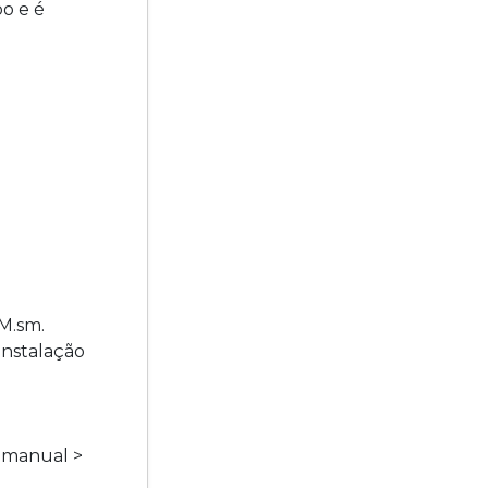
o e é
M.sm.
instalação
o manual >