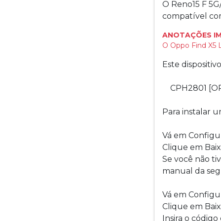
O Reno15 F 5G
compatível com
ANOTAÇÕES I
O Oppo Find X5 L
Este dispositi
CPH2801 [O
Para instalar 
Vá em Configur
Clique em Baix
Se você não ti
manual da seg
Vá em Configur
Clique em Baix
Insira o códig