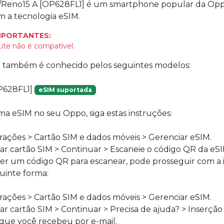
/Reno15 A [OP628FL1] é um smartphone popular da Opp
 a tecnologia eSIM.
MPORTANTES:
ite não é compatível.
vo também é conhecido pelos seguintes modelos:
P628FL1]
eSIM suportada
uma eSIM no seu Oppo, siga estas instruções:
ações > Cartão SIM e dados móveis > Gerenciar eSIM.
ar cartão SIM > Continuar > Escaneie o código QR da eSI
ver um código QR para escanear, pode prosseguir com a 
uinte forma:
ações > Cartão SIM e dados móveis > Gerenciar eSIM.
ar cartão SIM > Continuar > Precisa de ajuda? > Inserçã
o que você recebeu por e-mail.