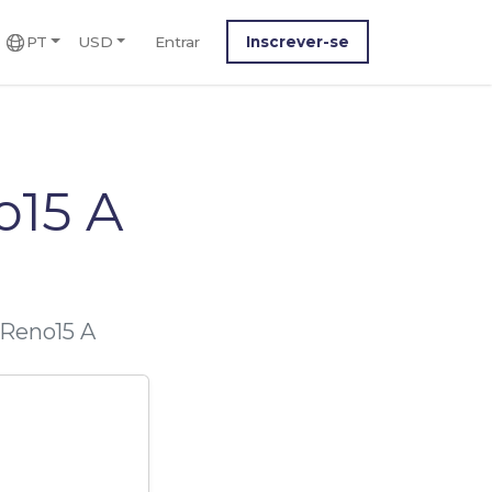
PT
USD
Entrar
Inscrever-se
o15 A
/Reno15 A