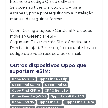
Escaneie o código QR da eSIM.sm.
Se você não tiver um código QR para
escanear, pode prosseguir com a instalação
manual da seguinte forma:
Vá em Configurações > Cartão SIM e dados
móveis > Gerenciar eSIM.
Clique em Baixar cartão SIM > Continuar >
Precisa de ajuda? > Inserção manual > Insira o
código que você recebeu por e-mail.
Outros dispositivos Oppo que
suportam eSIM:
Oppo A55s 5G
Oppo Find N2 Flip
Oppo Find X3 Pro
Oppo Find X5
Oppo Find X5 Pro
OPPO Reno5 A
Oppo Reno5 A (eSIM)
Oppo Reno6 Pro+ 5G
Oppo Find N5
Oppo Find X8
Oppo Find X8 Pro
Oppo Reno13
Oppo Reno13 F