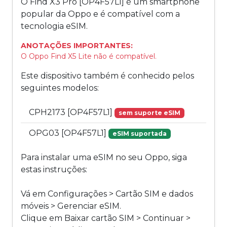
O Find X3 Pro [OP4F57L1] é um smartphone
popular da Oppo e é compatível com a
tecnologia eSIM.
ANOTAÇÕES IMPORTANTES:
O Oppo Find X5 Lite não é compatível.
Este dispositivo também é conhecido pelos
seguintes modelos:
CPH2173 [OP4F57L1]
sem suporte eSIM
OPG03 [OP4F57L1]
eSIM suportada
Para instalar uma eSIM no seu Oppo, siga
estas instruções:
Vá em Configurações > Cartão SIM e dados
móveis > Gerenciar eSIM.
Clique em Baixar cartão SIM > Continuar >