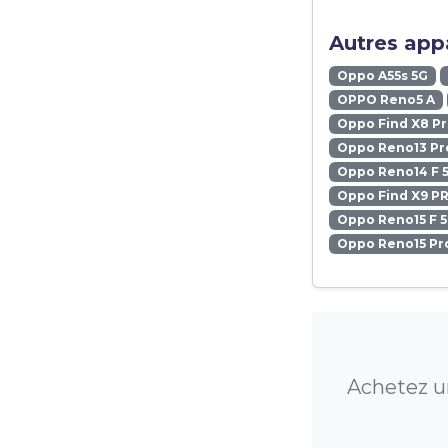
Autres appa
Oppo A55s 5G
OPPO Reno5 A
Oppo Find X8 P
Oppo Reno13 Pr
Oppo Reno14 F 
Oppo Find X9 P
Oppo Reno15 F 
Oppo Reno15 Pr
Achetez u