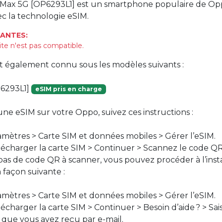
 Max 5G [OP6293L1] est un smartphone populaire de Opp
c la technologie eSIM.
ANTES:
ite n'est pas compatible.
st également connu sous les modèles suivants :
6293L1]
eSIM pris en charge
une eSIM sur votre Oppo, suivez ces instructions :
mètres > Carte SIM et données mobiles > Gérer l’eSIM.
lécharger la carte SIM > Continuer > Scannez le code Q
 pas de code QR à scanner, vous pouvez procéder à l’insta
 façon suivante :
mètres > Carte SIM et données mobiles > Gérer l’eSIM.
écharger la carte SIM > Continuer > Besoin d’aide ? > Sai
 que vous avez reçu par e-mail.