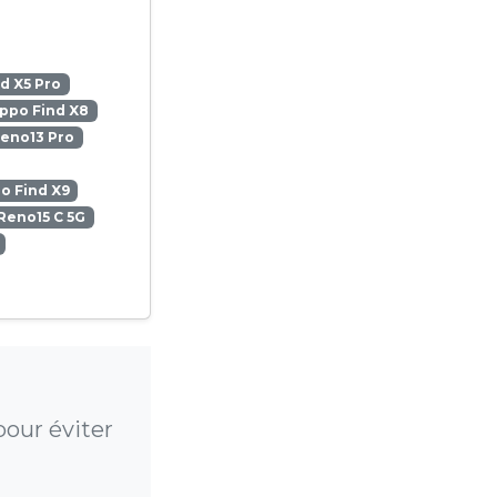
d X5 Pro
ppo Find X8
eno13 Pro
o Find X9
Reno15 C 5G
our éviter