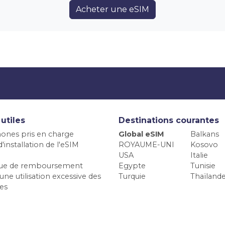
Acheter une eSIM
 utiles
Destinations courantes
ones pris en charge
Global eSIM
Balkans
'installation de l'eSIM
ROYAUME-UNI
Kosovo
USA
Italie
ique de remboursement
Egypte
Tunisie
une utilisation excessive des
Turquie
Thaïland
es