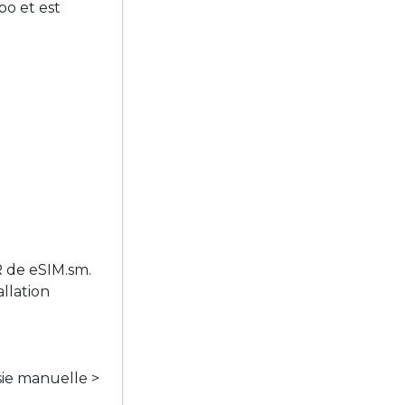
o et est
R de eSIM.sm.
llation
sie manuelle >