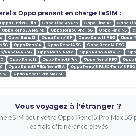
reils Oppo prenant en charge l'eSIM :
Oppo Find N2 Flip
Oppo Find X3 Pro
Oppo Find X5
Oppo Fin
Oppo Reno5 A (eSIM)
Oppo Reno6 Pro+ 5G
Oppo Find N5
O
ro
Oppo Reno13
Oppo Reno13 F
Oppo Reno13 F 5G
Oppo R
o 5G
Oppo Reno14
Oppo Reno14 5G
Oppo Reno14 F 5G
5G/Reno14 FS 5G
Oppo Reno14 Pro
Oppo Reno14 Pro 5G
Opp
RO
Oppo Reno15
Oppo Reno15 Pro
Oppo Reno15 5G
Oppo 
5G
Oppo Reno15 F 5G/Reno15 A
Oppo Reno15 FS 5G/Reno15 F 5G
o 5G
Oppo Reno15 Pro Max 5G
Vous voyagez à l'étranger ?
ne eSIM pour votre Oppo Reno15 Pro Max 5G p
les frais d'itinérance élevés