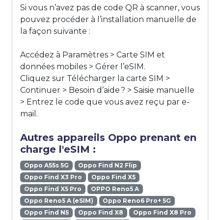
Si vous n’avez pas de code QR à scanner, vous
pouvez procéder à l’installation manuelle de
la façon suivante :
Accédez à Paramètres > Carte SIM et
données mobiles > Gérer l’eSIM.
Cliquez sur Télécharger la carte SIM >
Continuer > Besoin d’aide ? > Saisie manuelle
> Entrez le code que vous avez reçu par e-
mail.
Autres appareils Oppo prenant en
charge l'eSIM :
Oppo A55s 5G
Oppo Find N2 Flip
Oppo Find X3 Pro
Oppo Find X5
Oppo Find X5 Pro
OPPO Reno5 A
Oppo Reno5 A (eSIM)
Oppo Reno6 Pro+ 5G
Oppo Find N5
Oppo Find X8
Oppo Find X8 Pro