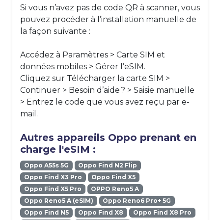
Si vous n’avez pas de code QR à scanner, vous
pouvez procéder à l’installation manuelle de
la façon suivante :
Accédez à Paramètres > Carte SIM et
données mobiles > Gérer l’eSIM.
Cliquez sur Télécharger la carte SIM >
Continuer > Besoin d’aide ? > Saisie manuelle
> Entrez le code que vous avez reçu par e-
mail.
Autres appareils Oppo prenant en
charge l'eSIM :
Oppo A55s 5G
Oppo Find N2 Flip
Oppo Find X3 Pro
Oppo Find X5
Oppo Find X5 Pro
OPPO Reno5 A
Oppo Reno5 A (eSIM)
Oppo Reno6 Pro+ 5G
Oppo Find N5
Oppo Find X8
Oppo Find X8 Pro