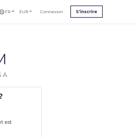
FR
EUR
Connexion
S'inscrire
M
5 A
?
t est