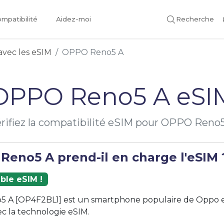
mpatibilité
Aidez-moi
Recherche
avec les eSIM
OPPO Reno5 A
OPPO Reno5 A eSI
rifiez la compatibilité eSIM pour OPPO Reno
Reno5 A prend-il en charge l'eSIM 
ble eSIM !
 A [OP4F2BL1] est un smartphone populaire de Oppo e
c la technologie eSIM.