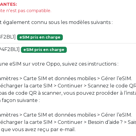
ANTES:
ite n'est pas compatible.
st également connu sous les modèles suivants :
F2BL1]
eSIM pris en charge
P4F2BL1]
eSIM pris en charge
une eSIM sur votre Oppo, suivez ces instructions :
mètres > Carte SIM et données mobiles > Gérer l’eSIM.
lécharger la carte SIM > Continuer > Scannez le code Q
 pas de code QR à scanner, vous pouvez procéder à l’insta
 façon suivante :
mètres > Carte SIM et données mobiles > Gérer l’eSIM.
écharger la carte SIM > Continuer > Besoin d’aide ? > Sai
 que vous avez reçu par e-mail.