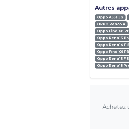
Autres appa
Oppo A55s 5G
OPPO Reno5 A
Oppo Find X8 P
Oppo Reno13 Pr
Oppo Reno14 F 
Oppo Find X9 P
Oppo Reno15 F 
Oppo Reno15 Pr
Achetez u