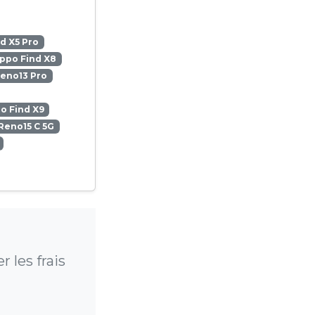
d X5 Pro
ppo Find X8
eno13 Pro
o Find X9
Reno15 C 5G
 les frais