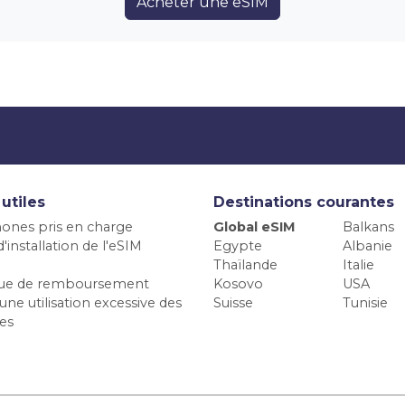
Acheter une eSIM
 utiles
Destinations courantes
ones pris en charge
Global eSIM
Balkans
'installation de l'eSIM
Egypte
Albanie
Thaïlande
Italie
ique de remboursement
Kosovo
USA
une utilisation excessive des
Suisse
Tunisie
es