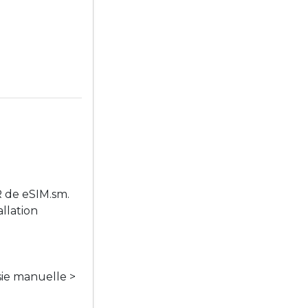
R de eSIM.sm.
llation
sie manuelle >