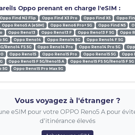
reils Oppo prenant en charge l'eSIM :
Oppo Find N2 Flip
Oppo Find X3 Pro
Oppo Find X5
Oppo Fin
Oppo Reno5 A (eSIM)
Oppo Reno6 Pro+ 5G
Oppo Find N5
O
ro
Oppo Reno13
Oppo Reno13 F
Oppo Reno13 F 5G
Oppo R
o 5G
Oppo Reno14
Oppo Reno14 5G
Oppo Reno14 F 5G
5G/Reno14 FS 5G
Oppo Reno14 Pro
Oppo Reno14 Pro 5G
Opp
RO
Oppo Reno15
Oppo Reno15 Pro
Oppo Reno15 5G
Oppo 
5G
Oppo Reno15 F 5G/Reno15 A
Oppo Reno15 FS 5G/Reno15 F 5G
o 5G
Oppo Reno15 Pro Max 5G
Vous voyagez à l'étranger ?
ne eSIM pour votre OPPO Reno5 A pour éviter
d'itinérance élevés