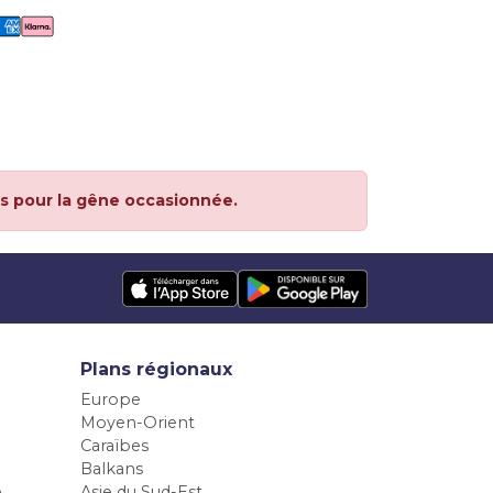
s pour la gêne occasionnée.
Plans régionaux
Europe
Moyen-Orient
Caraïbes
Balkans
e
Asie du Sud-Est