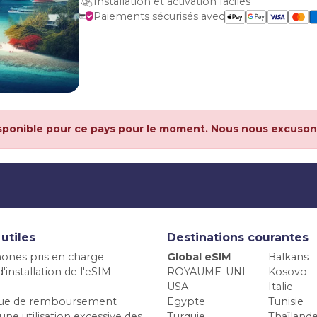
Installation et activation faciles
Paiements sécurisés avec
sponible pour ce pays pour le moment. Nous nous excuson
 utiles
Destinations courantes
ones pris en charge
Global eSIM
Balkans
'installation de l'eSIM
ROYAUME-UNI
Kosovo
USA
Italie
ique de remboursement
Egypte
Tunisie
une utilisation excessive des
Turquie
Thaïland