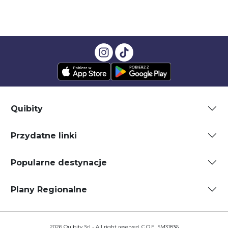
Quibity
Przydatne linki
Popularne destynacje
Plany Regionalne
2026 Quibity Srl - All right reserved. C.O.E. SM31836