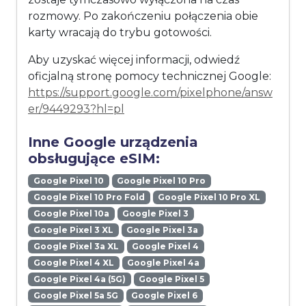
rozmowy. Po zakończeniu połączenia obie
karty wracają do trybu gotowości.
Aby uzyskać więcej informacji, odwiedź
oficjalną stronę pomocy technicznej Google:
https://support.google.com/pixelphone/answ
er/9449293?hl=pl
Inne Google urządzenia
obsługujące eSIM:
Google Pixel 10
Google Pixel 10 Pro
Google Pixel 10 Pro Fold
Google Pixel 10 Pro XL
Google Pixel 10a
Google Pixel 3
Google Pixel 3 XL
Google Pixel 3a
Google Pixel 3a XL
Google Pixel 4
Google Pixel 4 XL
Google Pixel 4a
Google Pixel 4a (5G)
Google Pixel 5
Google Pixel 5a 5G
Google Pixel 6