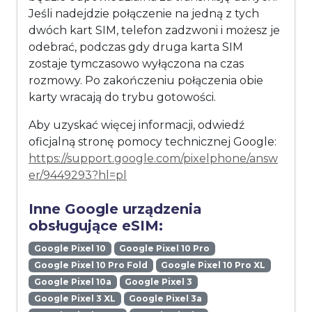
Jeśli nadejdzie połączenie na jedną z tych
dwóch kart SIM, telefon zadzwoni i możesz je
odebrać, podczas gdy druga karta SIM
zostaje tymczasowo wyłączona na czas
rozmowy. Po zakończeniu połączenia obie
karty wracają do trybu gotowości.
Aby uzyskać więcej informacji, odwiedź
oficjalną stronę pomocy technicznej Google:
https://support.google.com/pixelphone/answ
er/9449293?hl=pl
Inne Google urządzenia
obsługujące eSIM:
Google Pixel 10
Google Pixel 10 Pro
Google Pixel 10 Pro Fold
Google Pixel 10 Pro XL
Google Pixel 10a
Google Pixel 3
Google Pixel 3 XL
Google Pixel 3a