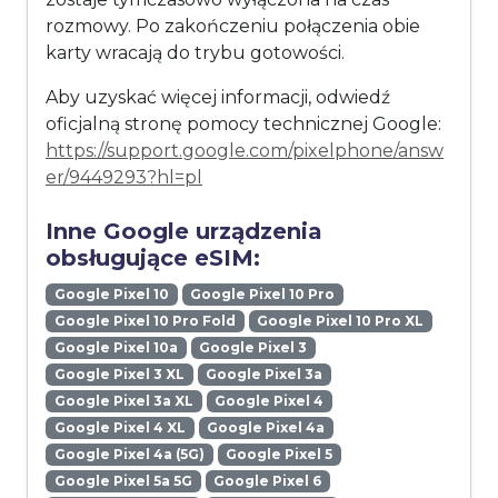
rozmowy. Po zakończeniu połączenia obie
karty wracają do trybu gotowości.
Aby uzyskać więcej informacji, odwiedź
oficjalną stronę pomocy technicznej Google:
https://support.google.com/pixelphone/answ
er/9449293?hl=pl
Inne Google urządzenia
obsługujące eSIM:
Google Pixel 10
Google Pixel 10 Pro
Google Pixel 10 Pro Fold
Google Pixel 10 Pro XL
Google Pixel 10a
Google Pixel 3
Google Pixel 3 XL
Google Pixel 3a
Google Pixel 3a XL
Google Pixel 4
Google Pixel 4 XL
Google Pixel 4a
Google Pixel 4a (5G)
Google Pixel 5
Google Pixel 5a 5G
Google Pixel 6