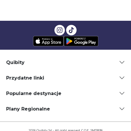
Quibity
Przydatne linki
Popularne destynacje
Plany Regionalne
2026 Quibity Srl - All right reserved. C.O.E. SM31836