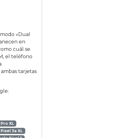
do modo «Dual
manecen en
 como cuál se
M, el teléfono
a
 ambas tarjetas
gle:
 Pro XL
Pixel 3a XL