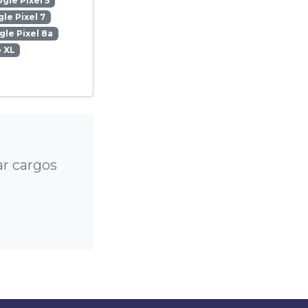
gle Pixel 5
le Pixel 7
le Pixel 8a
o XL
ar cargos