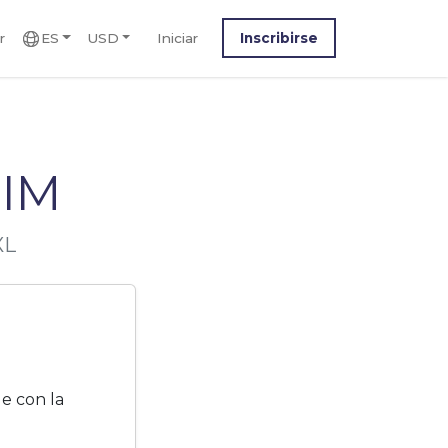
r
ES
USD
Iniciar
Inscribirse
SIM
XL
le con la