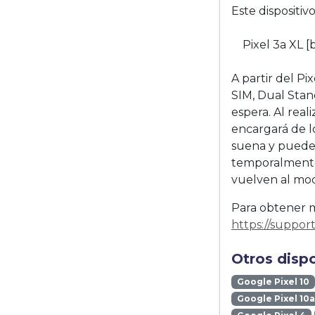
Este dispositi
Pixel 3a XL [
A partir del Pi
SIM, Dual Stan
espera. Al real
encargará de lo
suena y puedes
temporalmente 
vuelven al mod
Para obtener má
https://suppo
Otros disp
Google Pixel 10
Google Pixel 10a