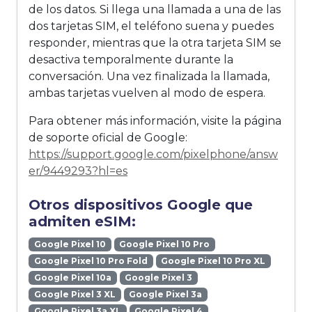
de los datos. Si llega una llamada a una de las
dos tarjetas SIM, el teléfono suena y puedes
responder, mientras que la otra tarjeta SIM se
desactiva temporalmente durante la
conversación. Una vez finalizada la llamada,
ambas tarjetas vuelven al modo de espera.
Para obtener más información, visite la página
de soporte oficial de Google:
https://support.google.com/pixelphone/answ
er/9449293?hl=es
Otros dispositivos Google que
admiten eSIM:
Google Pixel 10
Google Pixel 10 Pro
Google Pixel 10 Pro Fold
Google Pixel 10 Pro XL
Google Pixel 10a
Google Pixel 3
Google Pixel 3 XL
Google Pixel 3a
Google Pixel 3a XL
Google Pixel 4