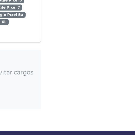
gle Pixel 5
le Pixel 7
le Pixel 8a
o XL
vitar cargos