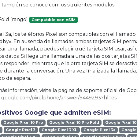
vo también se conoce con los siguientes modelos:
Fold [rango]
Compatible con eSIM
xel 3a, los teléfonos Pixel son compatibles con el llama
dby». En ausencia de llamadas, ambas tarjetas SIM per
izar una llamada, puedes elegir qué tarjeta SIM usar, así
s datos. Si llega una llamada a una de las dos tarjetas SI
 responder, mientras que la otra tarjeta SIM se desactiv
durante la conversación. Una vez finalizada la llamada,
o de espera.
s información, visite la página de soporte oficial de Goo
rt.google.com/pixelphone/answer/9449293?hl=es
ositivos Google que admiten eSIM:
Google Pixel 10 Pro
Google Pixel 10 Pro Fold
Google Pixel 10
Google Pixel 3
Google Pixel 3 XL
Google Pixel 3a
Google 