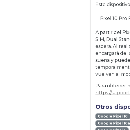
Este dispositi
Pixel 10 Pro 
A partir del Pi
SIM, Dual Stan
espera. Al real
encargará de lo
suena y puedes
temporalmente 
vuelven al mod
Para obtener má
https://suppo
Otros disp
Google Pixel 10
Google Pixel 10a