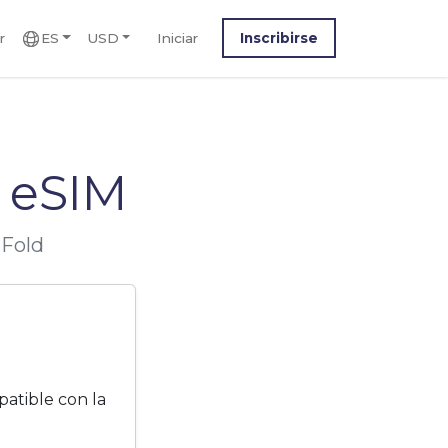
r
ES
USD
Iniciar
Inscribirse
d eSIM
 Fold
patible con la