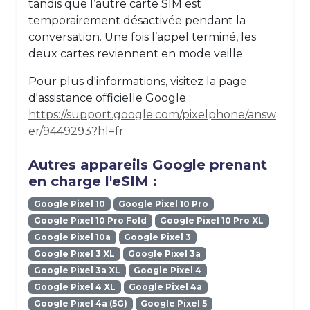
tandis que l’autre carte SIM est
temporairement désactivée pendant la
conversation. Une fois l’appel terminé, les
deux cartes reviennent en mode veille.
Pour plus d'informations, visitez la page
d'assistance officielle Google :
https://support.google.com/pixelphone/answ
er/9449293?hl=fr
Autres appareils Google prenant
en charge l'eSIM :
Google Pixel 10
Google Pixel 10 Pro
Google Pixel 10 Pro Fold
Google Pixel 10 Pro XL
Google Pixel 10a
Google Pixel 3
Google Pixel 3 XL
Google Pixel 3a
Google Pixel 3a XL
Google Pixel 4
Google Pixel 4 XL
Google Pixel 4a
Google Pixel 4a (5G)
Google Pixel 5