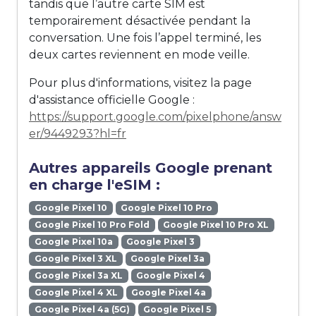
tandis que l’autre carte SIM est
temporairement désactivée pendant la
conversation. Une fois l’appel terminé, les
deux cartes reviennent en mode veille.
Pour plus d'informations, visitez la page
d'assistance officielle Google :
https://support.google.com/pixelphone/answ
er/9449293?hl=fr
Autres appareils Google prenant
en charge l'eSIM :
Google Pixel 10
Google Pixel 10 Pro
Google Pixel 10 Pro Fold
Google Pixel 10 Pro XL
Google Pixel 10a
Google Pixel 3
Google Pixel 3 XL
Google Pixel 3a
Google Pixel 3a XL
Google Pixel 4
Google Pixel 4 XL
Google Pixel 4a
Google Pixel 4a (5G)
Google Pixel 5