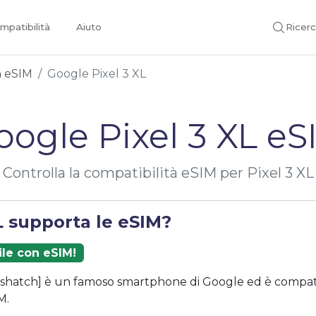
mpatibilità
Aiuto
Ricer
on eSIM
Google Pixel 3 XL
oogle Pixel 3 XL eS
Controlla la compatibilità eSIM per Pixel 3 XL
L supporta le eSIM?
ile con eSIM!
osshatch] è un famoso smartphone di Google ed è compati
M.