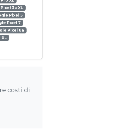
 Pro XL
Pixel 3a XL
gle Pixel 5
le Pixel 7
le Pixel 8a
o XL
re costi di