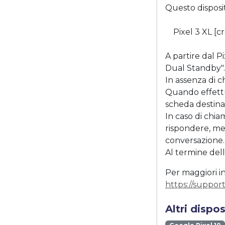
Questo disposi
Pixel 3 XL [c
A partire dal P
Dual Standby".
In assenza di 
Quando effettu
scheda destinar
In caso di chia
rispondere, me
conversazione.
Al termine del
Per maggiori in
https://suppor
Altri dispo