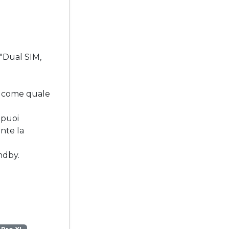
 "Dual SIM,
sì come quale
 puoi
nte la
ndby.