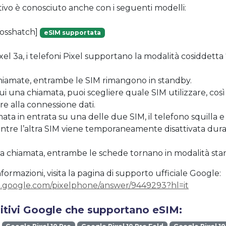
tivo è conosciuto anche con i seguenti modelli:
rosshatch]
eSIM supportata
ixel 3a, i telefoni Pixel supportano la modalità cosiddetta
chiamate, entrambe le SIM rimangono in standby.
i una chiamata, puoi scegliere quale SIM utilizzare, co
e alla connessione dati.
mata in entrata su una delle due SIM, il telefono squilla e
ntre l’altra SIM viene temporaneamente disattivata dura
la chiamata, entrambe le schede tornano in modalità sta
formazioni, visita la pagina di supporto ufficiale Google:
t.google.com/pixelphone/answer/9449293?hl=it
sitivi Google che supportano eSIM: